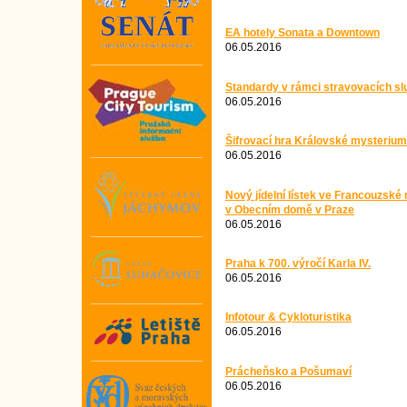
EA hotely Sonata a Downtown
06.05.2016
Standardy v rámci stravovacích sl
06.05.2016
Šifrovací hra Královské mysterium
06.05.2016
Nový jídelní lístek ve Francouzské
v Obecním domě v Praze
06.05.2016
Praha k 700. výročí Karla IV.
06.05.2016
Infotour & Cykloturistika
06.05.2016
Prácheňsko a Pošumaví
06.05.2016