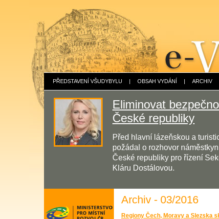
PŘEDSTAVENÍ VŠUDYBYLU
|
OBSAH VYDÁNÍ
|
ARCHIV
Eliminovat bezpečnos
České republiky
Před hlavní lázeňskou a turis
požádal o rozhovor náměstkyni 
České republiky pro řízení Sek
Kláru Dostálovou.
Archiv - 03/2016
Regiony Čech, Moravy a Slezska sk