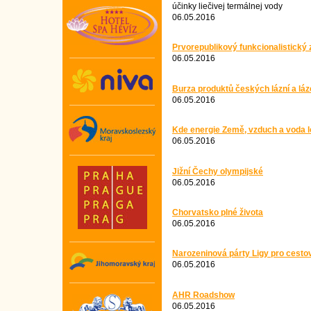
účinky liečivej termálnej vody
06.05.2016
Prvorepublikový funkcionalistický 
06.05.2016
Burza produktů českých lázní a lá
06.05.2016
Kde energie Země, vzduch a voda l
06.05.2016
Jižní Čechy olympijské
06.05.2016
Chorvatsko plné života
06.05.2016
Narozeninová párty Ligy pro cesto
06.05.2016
AHR Roadshow
06.05.2016