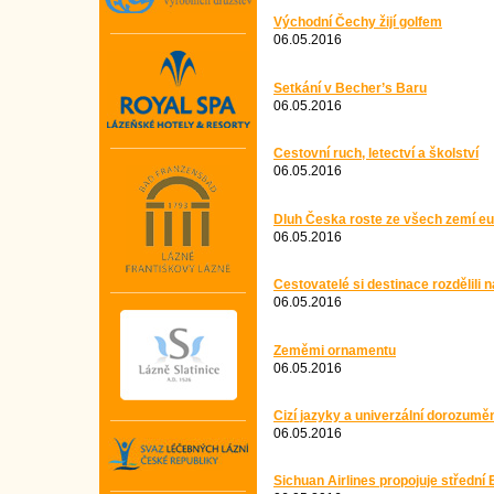
Východní Čechy žijí golfem
06.05.2016
Setkání v Becher’s Baru
06.05.2016
Cestovní ruch, letectví a školství
06.05.2016
Dluh Česka roste ze všech zemí eu
06.05.2016
Cestovatelé si destinace rozdělili n
06.05.2016
Zeměmi ornamentu
06.05.2016
Cizí jazyky a univerzální dorozumě
06.05.2016
Sichuan Airlines propojuje střední