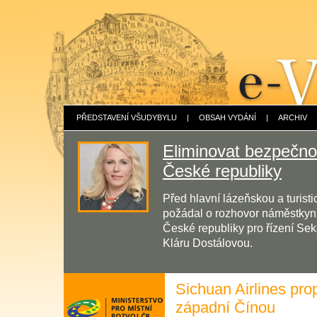
PŘEDSTAVENÍ VŠUDYBYLU
|
OBSAH VYDÁNÍ
|
ARCHIV
Eliminovat bezpečnos
České republiky
Před hlavní lázeňskou a turis
požádal o rozhovor náměstkyni 
České republiky pro řízení Sek
Kláru Dostálovou.
Sichuan Airlines pro
západní Čínou