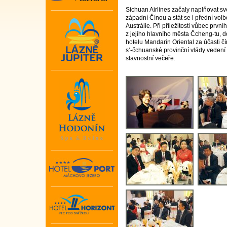
Sichuan Airlines začaly naplňovat sv
západní Čínou a stát se i přední volb
Austrálie. Při příležitosti vůbec prvn
z jejího hlavního města Čcheng-tu, 
hotelu Mandarin Oriental za účasti 
s’-čchuanské provinční vlády veden
slavnostní večeře.