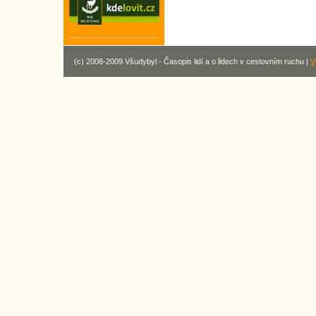
(c) 2008-2009 Všudybyl - Časopis lidí a o lidech v cestovním ruchu |
V