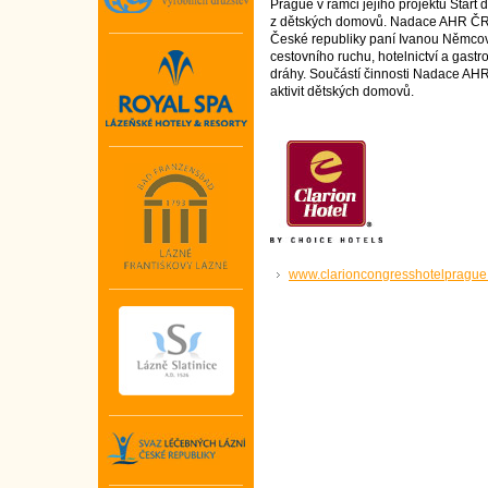
Prague v rámci jejího projektu Start
z dětských domovů. Nadace AHR ČR v
České republiky paní Ivanou Němcov
cestovního ruchu, hotelnictví a gastr
dráhy. Součástí činnosti Nadace AHR
aktivit dětských domovů.
www.clarioncongresshotelprague