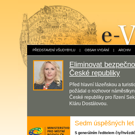
PŘEDSTAVENÍ VŠUDYBYLU
|
OBSAH VYDÁNÍ
|
ARCHIV
Eliminovat bezpečnos
České republiky
Před hlavní lázeňskou a turis
požádal o rozhovor náměstkyni 
České republiky pro řízení Sek
Kláru Dostálovou.
Sedm úspěšných let
S generálním ředitelem čtyřhvězdi