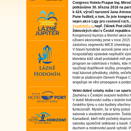
Congress Hotelu Prague Ing. Miro
potkáváme 30. března 2016 na part
k 424. výročí narození Jana Amo
Pane řediteli, o tom, že jste kong
nejen akce Ligy pro cestovní ruch
Vsudybyl.cz
, např. článek Pod záš
židovských obcí v České republice.
Kongresový byznys a firemní akce j
oživení ekonomiky jsme v roce 2015 
zásluhou segmentu MICE (meetings, i
V hlavní turistické sezoně jsme sice
hospodářský výsledek nepředčil výsl
klientela totiž utratí podstatně míň 
program se odehrává v hotelu, kde m
využívají doplňkové služby, pronajíma
mají kávové přestávky, obědy, večeře
hotel je platinovým členem Prague C
angažuje ve věci propagace a podpo
Velmi dobré vztahy máte i se sporto
Zejména s Českým svazem ledního ho
V době Mistrovství světa v ledním ho
českého týmu u nás bydlely všechny 
funkcionáři. Myslím, že si týmy poby
salonek s vlastním vybavením. Švédo
Kanaďané, kteří měli početný doprov
salonku společně setkávali a bavili
duchem a mistrovství jasně vyhráli.