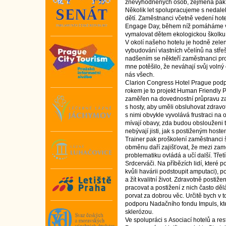
znevýhodněných osob, zejména pak dě
Několik let spolupracujeme s nedal
dětí. Zaměstnanci včetně vedení hot
Engage Day, během níž pomáháme vla
vymalovat dětem ekologickou školku 
V okolí našeho hotelu je hodně zelen
vybudování vlastních včelínů na stře
nadšením se někteří zaměstnanci prob
mne potěšilo, že neváhají svůj volný
nás všech.
Clarion Congress Hotel Prague podpo
rokem je to projekt Human Friendly P
zaměřen na dovednostní průpravu za
s hosty, aby uměli obsluhovat zdravo
s nimi obvykle vyvolává frustraci na
mívají obavy, zda budou obslouženi t
nebývají jisti, jak s postiženým hoste
Trainer pak proškolení zaměstnanci š
obměnu daří zajišťovat, že mezi zamě
problematiku ovládá a učí další. Tře
Srdcerváči. Na příbězích lidí, které p
kvůli havárii podstoupit amputaci), 
a žít kvalitní život. Zdravotně postiže
pracovat a postižení z nich často děl
porvat za dobrou věc. Určitě bych v 
podporu Nadačního fondu Impuls, kt
sklerózou.
Ve spolupráci s Asociací hotelů a re