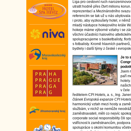
Liga pro cestovní ruch narozeninovou
utratit hodně přes čtvrt milionu koru
reprezentací a Mezinárodního svazu l
referencím se tak už u nás ubytoval
i proto, aby vyzkoušely hotel, v němž
mladý nástupce hokejového krále W
hokeje máme výborné vztahy i se zást
všichni účastníci halového atletické
spolupracujeme s basketbalisty, florb
s fotbalisty. Kromě hlavních partnerů
bydlely i další týmy z české i evropské
Je to 
Congre
podotk
Jsem r
paří 
hotely
našich
v čele
ředitelem CPI Hotels, a. s., Ing. Jan
článek Evropská expanze CPI Hotels
harmonický vztah mezi hosty a zamě
službám, v nichž se nemůže neodráž
zaměstnavateli, měli co nejvíc spok
corporate social responsibility čili 
vstřícnost k zaměstnancům, podpora 
spolupráce s okolní komunitou včetn