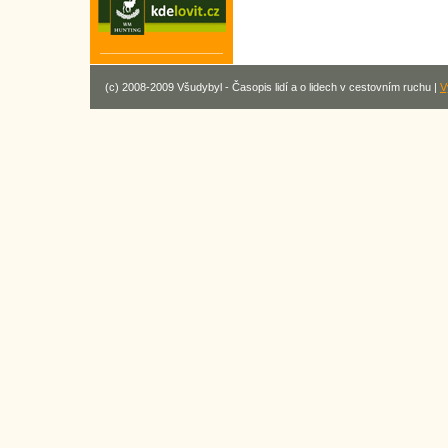
(c) 2008-2009 Všudybyl - Časopis lidí a o lidech v cestovním ruchu |
V