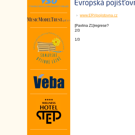
www.ERVpojistovna.cz
[Pavlina Z1]regrese?
2/3
1/3