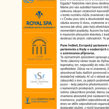
Egypta? Nabízíme vám jinou destinac
Máme pro vás substitut hlavních trhů.
celkovou situaci cestovních kancelá
v tomto rozměru může znamenat i doč
i v Česku jsou silní a dlouhodobě sta
otázka sezony či dvou, zvykneme si n
sezona tak silná, jako byly předcháze
momentální poptávky. Iluzorní by by
k masivním přesunům klientely z tra
destinací do jiných, náhradních. To 
Pane řediteli, Evropský parlament
parlamentu a Rady o souborných c
s asistovanou přípravou.
Ta významným způsobem upravuje po
Tento zákonný rámec bude do čtyřia
legislativy, tzn. nejpozději do roku 
spotřebitele. Důraz na ni znamená, 
absorbovat řadu dalších povinností v
dodatečné náklady. Ať už v oblasti ad
zákazníků o tom, za jakých podmínek
pozor – tedy jakýchsi předsmluvních in
v kamenných prodejnách, ponesou vel
svému zákazníkovi prodali, kterou zat
znamená absolutně jiné nastavení by
insolvence, pojištění odpovědnosti 
dnes ve sféře odpovědnosti organizá
dodavatel služeb, z nichž touroperát