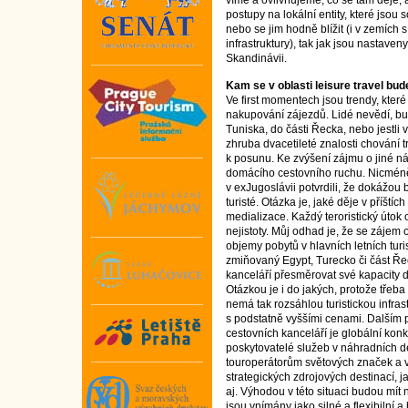
víme a ovlivňujeme, co se tam děje,
postupy na lokální entity, které jsou 
nebo se jim hodně blížit (i v zemích 
infrastruktury), tak jak jsou nastav
Skandinávii.
Kam se v oblasti leisure travel bud
Ve first momentech jsou trendy, kter
nakupování zájezdů. Lidé nevědí, bud
Tuniska, do části Řecka, nebo jestli 
zhruba dvacetileté znalosti chování 
k posunu. Ke zvýšení zájmu o jiné ná
domácího cestovního ruchu. Nicméně 
v exJugoslávii potvrdili, že dokážou b
turisté. Otázka je, jaké děje v příští
medializace. Každý teroristický útok 
nejistoty. Můj odhad je, že se zájem
objemy pobytů v hlavních letních turis
zmiňovaný Egypt, Turecko či část Ře
kanceláří přesměrovat své kapacity 
Otázkou je i do jakých, protože třeba
nemá tak rozsáhlou turistickou infr
s podstatně vyššími cenami. Dalším p
cestovních kanceláří je globální konku
poskytovatelé služeb v náhradních d
touroperátorům světových značek a v
strategických zdrojových destinací, 
aj. Výhodou v této situaci budou mít 
jsou vnímány jako silné a flexibilní 