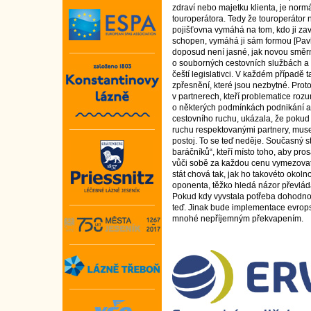
zdraví nebo majetku klienta, je normá
touroperátora. Tedy že touroperátor 
pojišťovna vymáhá na tom, kdo ji zav
schopen, vymáhá ji sám formou [Pav
doposud není jasné, jak novou směr
o souborných cestovních službách a 
čeští legislativci. V každém případě t
zpřesnění, které jsou nezbytné. Proto 
v partnerech, kteří problematice rozu
o některých podmínkách podnikání a 
cestovního ruchu, ukázala, že pokud c
ruchu respektovanými partnery, muse
postoj. To se teď neděje. Současný s
baráčníků“, kteří místo toho, aby pro
vůči sobě za každou cenu vymezovat
stát chová tak, jak ho takovéto okoln
oponenta, těžko hledá názor převláda
Pokud kdy vyvstala potřeba dohodnou
teď. Jinak bude implementace evrop
mnohé nepříjemným překvapením.