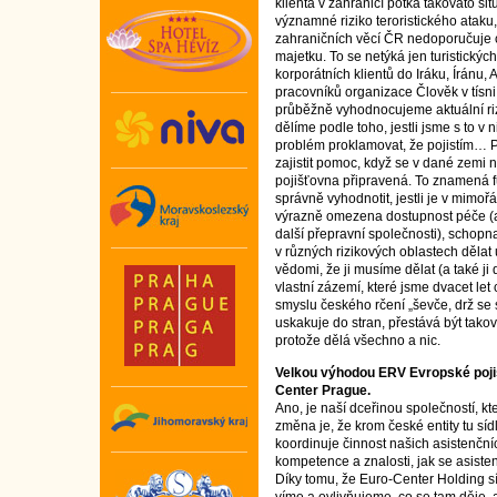
klienta v zahraničí potká takováto si
významné riziko teroristického ataku
zahraničních věcí ČR nedoporučuje c
majetku. To se netýká jen turistickýc
korporátních klientů do Iráku, Íránu
pracovníků organizace Člověk v tísni.
průběžně vyhodnocujeme aktuální rizi
dělíme podle toho, jestli jsme s to v
problém proklamovat, že pojistím…
zajistit pomoc, když se v dané zemi n
pojišťovna připravená. To znamená f
správně vyhodnotit, jestli je v mimoř
výrazně omezena dostupnost péče (ať
další přepravní společnosti), schopna
v různých rizikových oblastech dělat
vědomi, že ji musíme dělat (a také j
vlastní zázemí, které jsme dvacet let 
smyslu českého rčení „ševče, drž se
uskakuje do stran, přestává být takov
protože dělá všechno a nic.
Velkou výhodou ERV Evropské pojiš
Center Prague.
Ano, je naší dceřinou společností, k
změna je, že krom české entity tu sídl
koordinuje činnost našich asistenční
kompetence a znalosti, jak se asiste
Díky tomu, že Euro-Center Holding sí