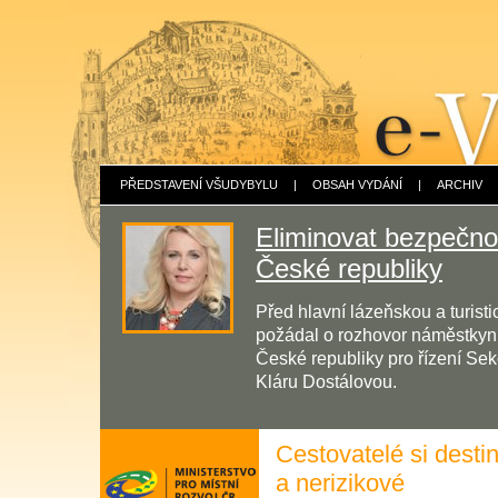
PŘEDSTAVENÍ VŠUDYBYLU
|
OBSAH VYDÁNÍ
|
ARCHIV
Eliminovat bezpečnos
České republiky
Před hlavní lázeňskou a turis
požádal o rozhovor náměstkyni 
České republiky pro řízení Sek
Kláru Dostálovou.
Cestovatelé si destin
a nerizikové