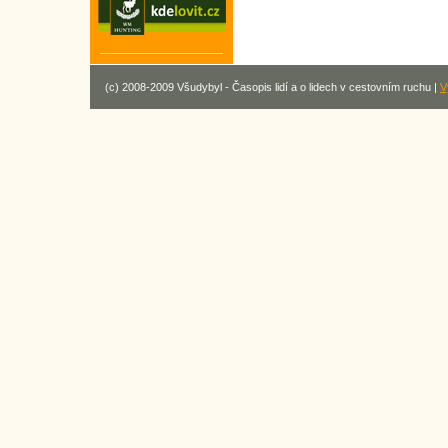
(c) 2008-2009 Všudybyl - Časopis lidí a o lidech v cestovním ruchu |
V