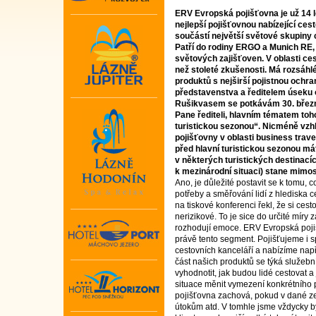
ERV Evropská pojišťovna je už 14 l
nejlepší pojišťovnou nabízející cest
součástí největší světové skupiny 
Patří do rodiny ERGO a Munich RE,
světových zajišťoven. V oblasti ces
než stoleté zkušenosti. Má rozsáh
produktů s nejširší pojistnou ochra
představenstva a ředitelem úseku
Rušikvasem se potkávám 30. břez
Pane řediteli, hlavním tématem toh
turistickou sezonou“. Nicméně vz
pojišťovny v oblasti business travel
před hlavní turistickou sezonou má
v některých turistických destinacíc
k mezinárodní situaci) stane mimo
Ano, je důležité postavit se k tomu, 
potřeby a směřování lidí z hlediska 
na tiskové konferenci řekl, že si cest
nerizikové. To je sice do určité míry
rozhodují emoce. ERV Evropská pojiš
právě tento segment. Pojišťujeme i s
cestovních kanceláří a nabízíme např
část našich produktů se týká služebn
vyhodnotit, jak budou lidé cestovat a 
situace měnit vymezení konkrétního p
pojišťovna zachová, pokud v dané ze
útokům atd. V tomhle jsme vždycky b