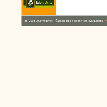
(c) 2008-2009 Všudybyl - Časopis lidí a o lidech v cestovním ruchu |
V