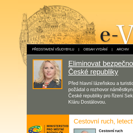
PŘEDSTAVENÍ VŠUDYBYLU
|
OBSAH VYDÁNÍ
|
ARCHIV
Eliminovat bezpečnos
České republiky
Před hlavní lázeňskou a turis
požádal o rozhovor náměstkyni 
České republiky pro řízení Sek
Kláru Dostálovou.
Cestovní ruch, letect
Cestovní ruch