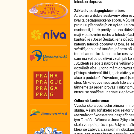
leteckou dopravu.
Základ v pedagogickém sboru
Atraktivní a dobře sestavený obor je
kvalita pedagogického sboru. VŠO kla
proto i u přednášejících vyžaduje pra
osobnosti, které prošly mnoha důlež
mají v cestovním ruchu a letectví ča
kantorů je i Josef Šesták, jenž půso
katedry letecké dopravy. O tom, že s
svědčí jeho letitá kariéra, během níž
ředitel americko-francouzské cestov
sám má velice pozitivní vztah jak k
„Studenti se zde z naprosté většiny o
dozvědět více. Z toho mám opravdu
přístupu studentů líbí i jejich aktivit
akce a podobně. Důvodem, proč jsem
sbor. Mí kolegové jsou znalí lidé z pr
táhneme za jeden provaz. I díky tom
kterou se snažíme i nadále zlepšovat,
Odborné konference
Vysoká škola obchodní přináší i mno
studia. V říjnu loňského roku rektor V
Mezinárodní konference bezpečnos
tým Tomáše Děkana a Jana Zýky z kat
škola ve spolupráci s pražským leti
která se zabývala zásadními otázkami