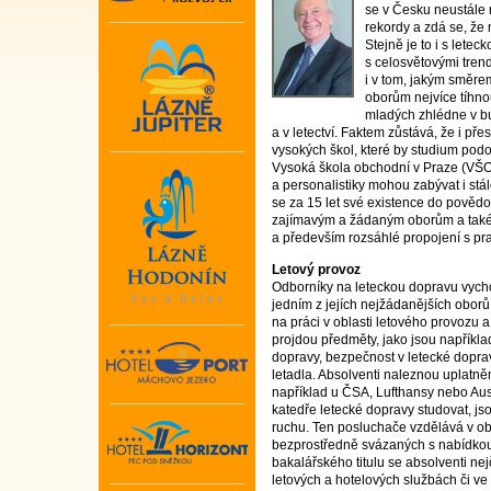
se v Česku neustále r
rekordy a zdá se, že 
Stejně je to i s lete
s celosvětovými trend
i v tom, jakým směre
oborům nejvíce tíhno
mladých zhlédne v bu
a v letectví. Faktem zůstává, že i př
vysokých škol, které by studium po
Vysoká škola obchodní v Praze (VŠO)
a personalistiky mohou zabývat i stál
se za 15 let své existence do povědo
zajímavým a žádaným oborům a také d
a především rozsáhlé propojení s pra
Letový provoz
Odborníky na leteckou dopravu vych
jedním z jejích nejžádanějších oborů 
na práci v oblasti letového provozu a 
projdou předměty, jako jsou napříkla
dopravy, bezpečnost v letecké doprav
letadla. Absolventi naleznou uplatně
například u ČSA, Lufthansy nebo Aust
katedře letecké dopravy studovat, js
ruchu. Ten posluchače vzdělává v ob
bezprostředně svázaných s nabídkou 
bakalářského titulu se absolventi nej
letových a hotelových službách či v