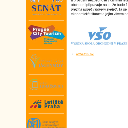
a provozní bezpečnosti v civilním le
obchodní připravuje na to, že bude 1
přežít a uspět v novém světě?
. Ta s
ekonomické situace a jejím vlivem na
www.vso.cz