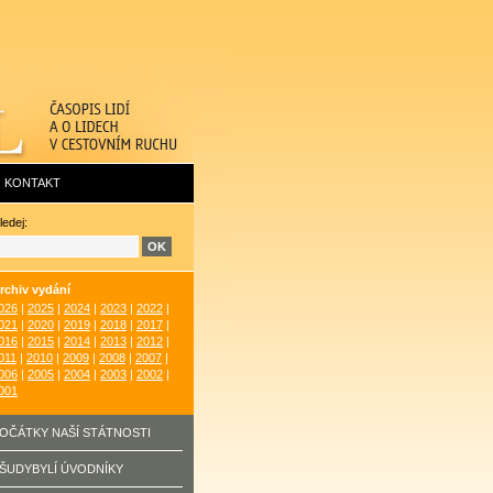
KONTAKT
ledej:
rchiv vydání
026
|
2025
|
2024
|
2023
|
2022
|
021
|
2020
|
2019
|
2018
|
2017
|
016
|
2015
|
2014
|
2013
|
2012
|
011
|
2010
|
2009
|
2008
|
2007
|
006
|
2005
|
2004
|
2003
|
2002
|
001
OČÁTKY NAŠÍ STÁTNOSTI
ŠUDYBYLÍ ÚVODNÍKY