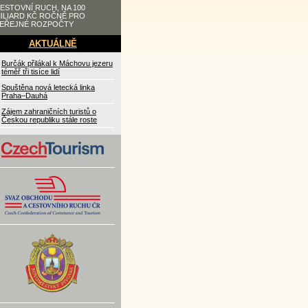
ESTOVNÍ RUCH, NA 100
ILIARD KČ ROČNĚ PRO
EŘEJNÉ ROZPOČTY
AKTUÁLNĚ
Burčák přilákal k Máchovu jezeru
téměř tři tisíce lidí
Spuštěna nová letecká linka
Praha–Dauhá
Zájem zahraničních turistů o
Českou republiku stále roste