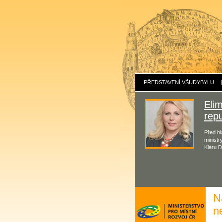
PŘEDSTAVENÍ VŠUDYBYLU
Eli
repu
Před hl
ministr
Kláru D
N
n