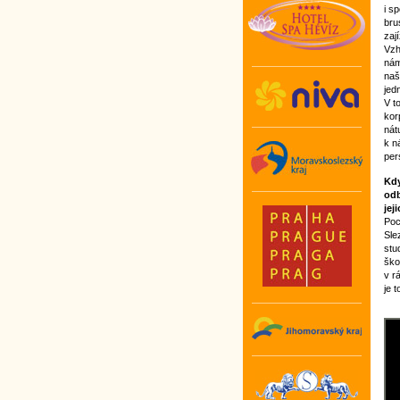
i s
bru
zaj
Vzh
nám
naš
jed
V t
kor
nát
k n
per
Kdy
odb
jej
Poc
Sle
stu
ško
v r
je 