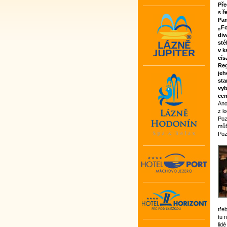
Pře
s ř
Pan
„Fo
div
sté
v k
cís
Reg
jeh
sta
vyb
cen
Ano
z l
Poz
můž
Poz
tře
tu 
lid