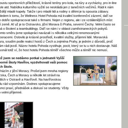
poustu sportovních příležitostí, krásné terény pro kola, na túry a vycházky, pro in-line
sle atd. Nabídka kulturního vyžití se neskládá jen z tanečních večírků. Rádi k nám
íždějí mladé kapely. Takže i pro mladé lidi a rodiny s dětmi je tu spousta zábavy.
ledem k tomu, že Wellness Hotel Pohoda má kvalitní konferenční zázemí, daří se
 dobře spolupracovat také s firmami. Nejen z regionu, ale i ze vzdálenějších míst
í země. Ať už je to Ostravsko, jižní Morava či Praha, severní Čechy. Velmi často se
ná o školení a teambuildingy. Daří se nám i v oblasti zaměstnaneckých pobytů.
omto směru jsme spolupráci navázali i s několika velkými renomovanými
poracemi. Oslovilo je krásné prostředí, kvalitní služby, příjemní lidé. Moravská
ura, soudím podle reakcí hostů z Čech a zejména Prahy, je jedním z důvodů, proč
ám rádi jezdí. Název hotelu Pohoda vystihuje, pocit, který se tu u nich dostavuje. Náš
sonál totiž ví, že host hotelu Pohoda téměř všechno může a téměř nic nemusí.
ž jsem se nedávno potkal s jednateli Vyšší
orné školy Havířov, vyzdvihovali vaši pomoc
ich škole.
házím z jižní Moravy. Prošel jsem mnoha regiony
zska, Čech a Moravy a několik let strávil na
diích v Ostravě a Havířově. Na havířovskou
lu rád vzpomínám. Dodnes spolupracujeme
ámci praxí, přednášek a diskusí se studenty. Vždy
to velmi příjemné.