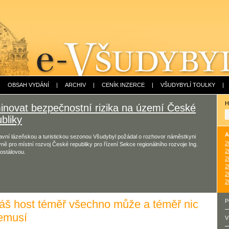
|
OBSAH VYDÁNÍ
|
ARCHIV
|
CENÍK INZERCE
|
VŠUDYBYLÍ TOULKY
|
H
minovat bezpečnostní rizika na území České
bliky
A
avní lázeňskou a turistickou sezonou Všudybyl požádal o rozhovor náměstkyni
2
yně pro místní rozvoj České republiky pro řízení Sekce regionálního rozvoje Ing.
2
ostálovou.
2
2
2
2
áš host téměř všechno může a téměř nic
P
emusí
V