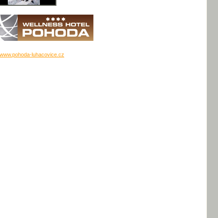
www.pohoda-luhacovice.cz