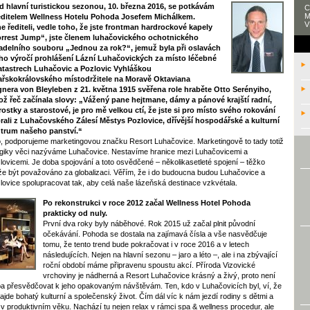
d hlavní turistickou sezonou, 10. března 2016, se potkávám
C
M
editelem Wellness Hotelu Pohoda Josefem Michálkem.
V
e řediteli, vedle toho, že jste frontman hardrockové kapely
rrest Jump“, jste členem luhačovického ochotnického
adelního souboru „Jednou za rok?“, jemuž byla při oslavách
ho výročí prohlášení Lázní Luhačovických za místo léčebné
atastrech Luhačovic a Pozlovic Vyhláškou
ařskokrálovského místodržitele na Moravě Oktaviana
nera von Bleyleben z 21. května 1915 svěřena role hraběte Otto Serényiho,
ož řeč začínala slovy: „Vážený pane hejtmane, dámy a pánové krajští radní,
rostky a starostové, je pro mě velkou ctí, že jste si pro místo svého rokování
rali z Luhačovského Zálesí Městys Pozlovice, dřívější hospodářské a kulturní
trum našeho panství.“
, podporujeme marketingovou značku Resort Luhačovice. Marketingově to tady totiž
ogiky věci nazýváme Luhačovice. Nestavíme hranice mezi Luhačovicemi a
lovicemi. Je doba spojování a toto osvědčené – několikasetleté spojení – těžko
e být považováno za globalizaci. Věřím, že i do budoucna budou Luhačovice a
lovice spolupracovat tak, aby celá naše lázeňská destinace vzkvétala.
Po rekonstrukci v roce 2012 začal Wellness Hotel Pohoda
prakticky od nuly.
První dva roky byly náběhové. Rok 2015 už začal plnit původní
očekávání. Pohoda se dostala na zajímavá čísla a vše nasvědčuje
tomu, že tento trend bude pokračovat i v roce 2016 a v letech
následujících. Nejen na hlavní sezonu – jaro a léto –, ale i na zbývající
roční období máme připravenu spoustu akcí. Příroda Vizovické
vrchoviny je nádherná a Resort Luhačovice krásný a živý, proto není
ba přesvědčovat k jeho opakovaným návštěvám. Ten, kdo v Luhačovicích byl, ví, že
najde bohatý kulturní a společenský život. Čím dál víc k nám jezdí rodiny s dětmi a
é v produktivním věku. Nachází tu nejen relax v rámci spa & wellness procedur, ale