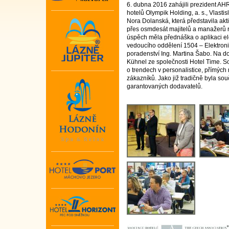
6. dubna 2016 zahájili prezident AHR
hotelů Olympik Holding, a. s., Vlasti
Nora Dolanská, která představila akti
přes osmdesát majitelů a manažerů re
úspěch měla přednáška o aplikaci ele
vedoucího oddělení 1504 – Elektron
poradenství Ing. Martina Šabo. Na do
Kühnel ze společnosti Hotel Time. S
o trendech v personalistice, přímých
zákazníků. Jako již tradičně byla s
garantovaných dodavatelů.