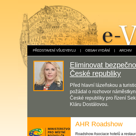
PŘEDSTAVENÍ VŠUDYBYLU
|
OBSAH VYDÁNÍ
|
ARCHIV
Eliminovat bezpečnos
České republiky
Před hlavní lázeňskou a turis
požádal o rozhovor náměstkyni 
České republiky pro řízení Sek
Kláru Dostálovou.
AHR Roadshow
Roadshow Asociace hotelů a restaur