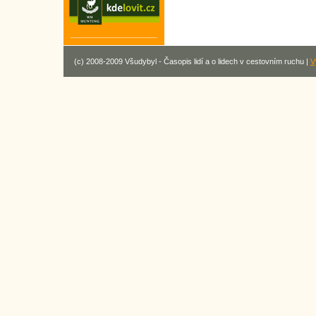
(c) 2008-2009 Všudybyl - Časopis lidí a o lidech v cestovním ruchu |
V