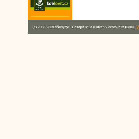
(c) 2008-2009 Všudybyl - Časopis lidí a o lidech v cestovním ruchu |
V