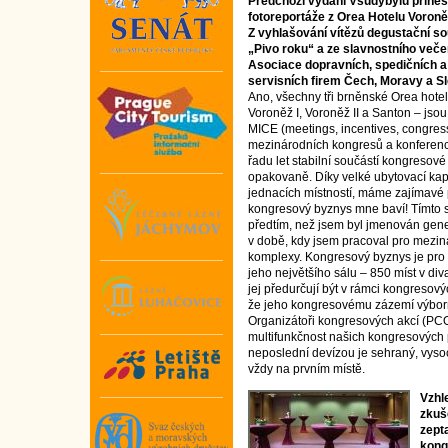
Předchozí vydání Všudybylu přines
fotoreportáže z Orea Hotelu Voroně
Z vyhlašování vítězů degustační s
„Pivo roku“ a ze slavnostního veče
Asociace dopravních, spedičních a
servisních firem Čech, Moravy a S
Ano, všechny tři brněnské Orea hotel
Voroněž I, Voroněž II a Santon – jso
MICE (meetings, incentives, congress
mezinárodních kongresů a konferencí
řadu let stabilní součástí kongresov
opakovaně. Díky velké ubytovací ka
jednacích místností, máme zajímavé p
kongresový byznys mne baví! Tímto 
předtím, než jsem byl jmenován gene
v době, kdy jsem pracoval pro mezin
komplexy. Kongresový byznys je pro 
jeho největšího sálu – 850 míst v d
jej předurčují být v rámci kongresovýc
že jeho kongresovému zázemí výborně
Organizátoři kongresových akcí (PCO)
multifunkčnost našich kongresových pro
neposlední devízou je sehraný, vysoc
vždy na prvním místě.
Vzhl
zkuš
zept
kong