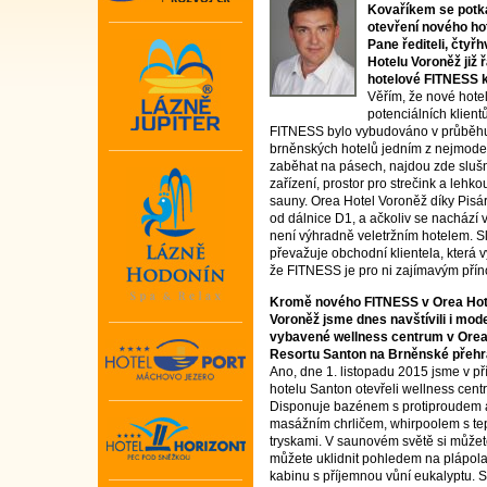
Kovaříkem se potk
otevření nového h
Pane řediteli, čtyř
Hotelu Voroněž již
hotelové FITNESS k
Věřím, že nové hote
potenciálních klient
FITNESS bylo vybudováno v průběhu 
brněnských hotelů jedním z nejmode
zaběhat na pásech, najdou zde slušn
zařízení, prostor pro strečink a lehk
sauny. Orea Hotel Voroněž díky Pisá
od dálnice D1, a ačkoliv se nachází 
není výhradně veletržním hotelem. S
převažuje obchodní klientela, která vy
že FITNESS je pro ni zajímavým pří
Kromě nového FITNESS v Orea Hot
Voroněž jsme dnes navštívili i mod
vybavené wellness centrum v Ore
Resortu Santon na Brněnské přehr
Ano, dne 1. listopadu 2015 jsme v př
hotelu Santon otevřeli wellness cent
Disponuje bazénem s protiproudem 
masážním chrličem, whirpoolem s te
tryskami. V saunovém světě si můžet
můžete uklidnit pohledem na plápolaj
kabinu s příjemnou vůní eukalyptu.