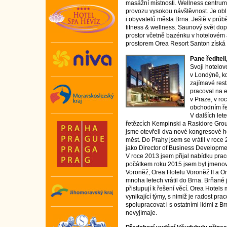
masážní místnosti. Wellness centru
provozu vysokou návštěvnost. Je obl
i obyvatelů města Brna. Ještě v průb
fitness & wellness. Saunový svět do
prostor včetně bazénku v hotelovém 
prostorem Orea Resort Santon získá 
Pane řediteli
Svoji hotelov
v Londýně, kd
zajímavé res
pracoval na 
v Praze, v r
obchodním ře
V dalších let
řetězcích Kempinski a Rasidore Grou
jsme otevřeli dva nové kongresové h
měst. Do Prahy jsem se vrátil v roce 
jako Director of Business Developme
V roce 2013 jsem přijal nabídku prac
počátkem roku 2015 jsem byl jmenov
Voroněž, Orea Hotelu Voroněž II a O
mnoha letech vrátil do Brna. Brňané 
přistupují k řešení věcí. Orea Hotel
vynikající týmy, s nimiž je radost pr
spolupracovat i s ostatními lidmi z B
nevyjímaje.