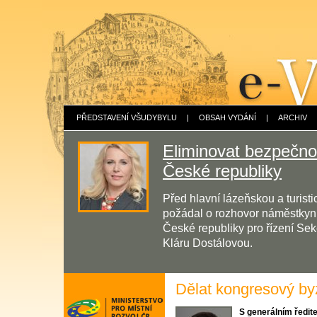
PŘEDSTAVENÍ VŠUDYBYLU
|
OBSAH VYDÁNÍ
|
ARCHIV
Eliminovat bezpečnos
České republiky
Před hlavní lázeňskou a turis
požádal o rozhovor náměstkyni 
České republiky pro řízení Sek
Kláru Dostálovou.
Dělat kongresový by
S generálním ředit