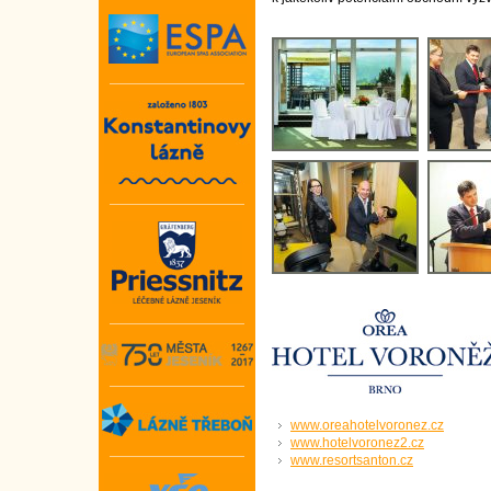
www.oreahotelvoronez.cz
www.hotelvoronez2.cz
www.resortsanton.cz