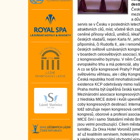
dest
Česká
mezi
a dů
servis se v Česku v posledních letec
atraktivních cílů, míst, včetně těc
ceněné přínosy vědců, umělců, lékařů
českých vladařů, nejen Karla IV., jeho
připomíná, či Rudolfa II., ale i ren
českých světově uznávaných kongre
v boardech celosvětových asociací, 
z kongresového byznysu. V něm Česk
evropského trhu a má potenciál, aby d
A co se týče kongresové Prahy? Praha
světovému věhlasu, ale i díky Kong
Česká republika hostí mnohatisícové
existence KCP odehrávaly mimo naš
Praha mohla být úspěšná česká kand
Mezinárodní asociace kongresových c
z hlediska MICE dobré i kvůli upevn
coby kongresových destinací. Intern
totiž sdružuje nejen kongresová centr
kongresů, oborové a profesní asoci
MICE činí i samo Statutární město Br
jsou velmi povzbuzující. Cílem města
turistiku. Za Orea Hotel Voroněž jsme
ať už kvalitním servisem, hotelovými 
k jakékoliv potenciální obchodní výz