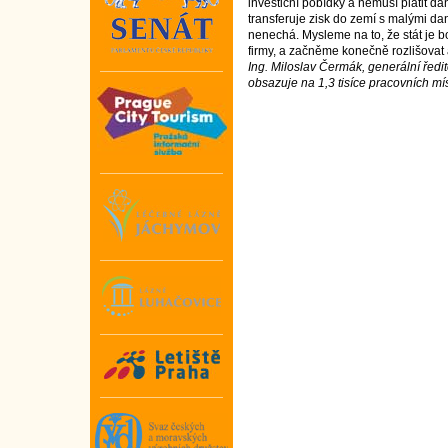
investiční pobídky a nemusí platit d
transferuje zisk do zemí s malými d
nenechá. Mysleme na to, že stát je bo
firmy, a začněme konečně rozlišovat a
Ing. Miloslav Čermák, generální ředit
obsazuje na 1,3 tisíce pracovních mí