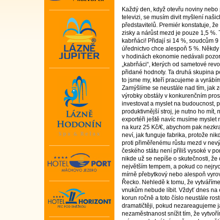
Každý den, když otevřu noviny nebo
televizi, se musím divit myšlení naši
představitelů. Premiér konstatuje, že
zisky a nárůst mezd je pouze 1,5 %. T
kabrňáci! Přidají si 14 %, soudcům 9
úřednictvo chce alespoň 5 %. Někdy 
v hodinách ekonomie nedávali pozor. 
„kabrňáci“, kterých od sametové rev
přidané hodnoty. Ta druhá skupina p
to jsme my, kteří pracujeme a vyrábí
Zamýšlíme se neustále nad tím, jak zeš
výrobky obstály v konkurenčním pros
investovat a myslet na budoucnost, p
produktivnější stroj, je nutno ho mít,
exportéři ještě navíc musíme myslet 
na kurz 25 Kč/€, abychom pak nezkra
neví, jak funguje fabrika, protože ni
proti přiměřenému růstu mezd v nevýr
českého státu není příliš vysoké v p
nikde už se nepíše o skutečnosti, ž
největším tempem, a pokud co nejryc
mírně přebytkový nebo alespoň vyro
Řecko. Nehledě k tomu, že vytváříme
vnukům nebude líbit. Vždyť dnes na o
korun ročně a toto číslo neustále rost
dramatičtěji, pokud nezareagujeme 
nezaměstnanost snížit tím, že vytvoří