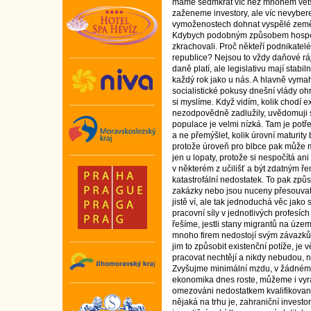
máme sedmkrát víc než mnohem větší
zaženeme investory, ale víc nevyber
vymoženostech dohnat vyspělé země
Kdybych podobným způsobem hospoda
zkrachovali. Proč někteří podnikatelé
republice? Nejsou to vždy daňové ráj
daně platí, ale legislativu mají stab
každý rok jako u nás. A hlavně vymaha
socialistické pokusy dnešní vlády o
si myslíme. Když vidím, kolik chodí 
nezodpovědně zadlužily, uvědomuji 
populace je velmi nízká. Tam je pot
a ne přemýšlet, kolik úrovní maturit
protože úroveň pro blbce pak může mít
jen u lopaty, protože si nespočítá ani
v některém z učilišť a být zdatným ře
katastrofální nedostatek. To pak způ
zakázky nebo jsou nuceny přesouvat
jistě ví, ale tak jednoduchá věc jako 
pracovní síly v jednotlivých profesích
řešíme, jestli stany migrantů na úze
mnoho firem nedostojí svým závazkům
jim to způsobit existenční potíže, je 
pracovat nechtějí a nikdy nebudou, n
Zvyšujme minimální mzdu, v žádném p
ekonomika dnes roste, můžeme i vyrá
omezováni nedostatkem kvalifikované
nějaká na trhu je, zahraniční investo