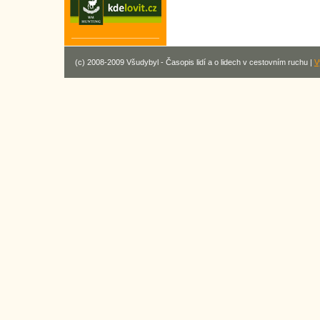
(c) 2008-2009 Všudybyl - Časopis lidí a o lidech v cestovním ruchu |
V