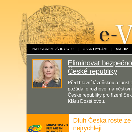
PŘEDSTAVENÍ VŠUDYBYLU
|
OBSAH VYDÁNÍ
|
ARCHIV
Eliminovat bezpečnos
České republiky
Před hlavní lázeňskou a turis
požádal o rozhovor náměstkyni 
České republiky pro řízení Sek
Kláru Dostálovou.
Dluh Česka roste ze
nejrychleji