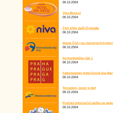
06.10.2004
Viva Mexico!
06.10.2004
ČSA křtily další tři letadla
06.10.2004
Image ČSA i na charterových letec
06.10.2004
Do Karibského ráje 1
06.10.2004
Falkensteiner Hotel Grand Spa Mar
06.10.2004
Toreadore, pozor si dej!
06.10.2004
Pražská informační služba na web
06.10.2004