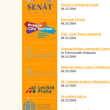
Turisté a návštěvníci Prahy
06.10.2004
Bayreuth v Praze
06.10.2004
ČSA - Exim Tours exkluzivně
06.10.2004
Chateau Pichon Longueville Comt
ve Francouzské restauraci
06.10.2004
Nejen pro firmy a nejen v kongre
06.10.2004
45. Chopinův festival v Mariánský
06.10.2004
Ve světové špičce
06.10.2004