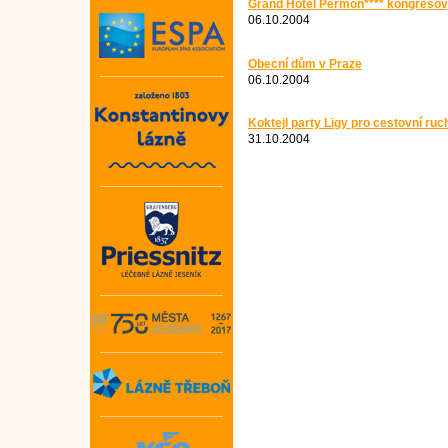
Grand Hotel Permon**** kongreso
06.10.2004
Obecní dům v Praze
06.10.2004
Koktejl party Ligy pro cestovní ruc
31.10.2004