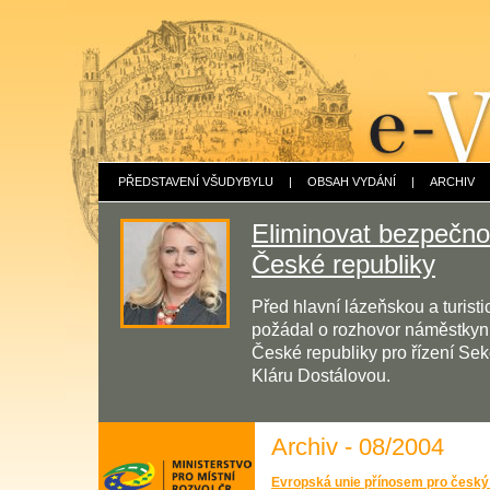
PŘEDSTAVENÍ VŠUDYBYLU
|
OBSAH VYDÁNÍ
|
ARCHIV
Eliminovat bezpečnos
České republiky
Před hlavní lázeňskou a turis
požádal o rozhovor náměstkyni 
České republiky pro řízení Sek
Kláru Dostálovou.
Archiv - 08/2004
Evropská unie přínosem pro česk