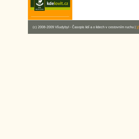
(c) 2008-2009 Všudybyl - Časopis lidí a o lidech v cestovním ruchu |
V