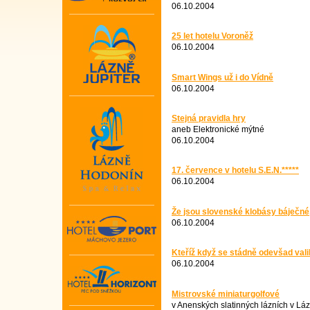
06.10.2004
25 let hotelu Voroněž
06.10.2004
Smart Wings už i do Vídně
06.10.2004
Stejná pravidla hry
aneb Elektronické mýtné
06.10.2004
17. července v hotelu S.E.N.*****
06.10.2004
Že jsou slovenské klobásy báječné,
06.10.2004
Kteříž když se stádně odevšad valil
06.10.2004
Mistrovské miniaturgolfové
v Anenských slatinných lázních v Lá