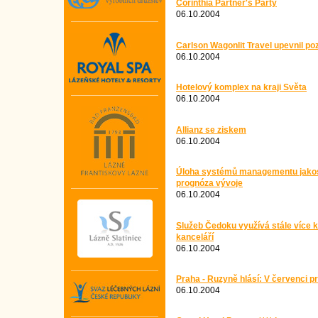
Corinthia Partner's Party
06.10.2004
Carlson Wagonlit Travel upevnil poz
06.10.2004
Hotelový komplex na kraji Světa
06.10.2004
Allianz se ziskem
06.10.2004
Úloha systémů managementu jakost
prognóza vývoje
06.10.2004
Služeb Čedoku využívá stále více k
kanceláří
06.10.2004
Praha - Ruzyně hlásí: V červenci pr
06.10.2004