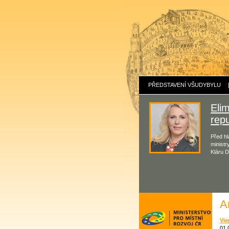
PŘEDSTAVENÍ VŠUDYBYLU
Eli
repu
Před hl
ministr
Kláru D
A
Vie
01.