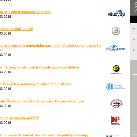
C
M
V
o Její Milosti královny vůle není
03.2016
 jsme se stali kolonií
03.2016
e společnost je generálním partnerem Vysoké školy hotelové v
ze
03.2016
a měl sen, že jeho syn bude jeho pokračovatelem
03.2016
z českých a moravských výrobních družstev
03.2016
ední škola společného stravování, Ostrava-Hrabůvka
03.2016
en na Azurovém pobřeží
03.2016
ž na Swiss School of Tourism and Hospitality, Passugg