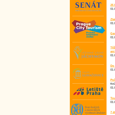
25 
01.
Zla
01.
Gas
01.
Těž
ani
01.
Do 
01.
Poč
Kní
01.
To
01.
7 d