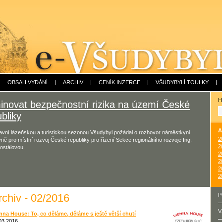
|
OBSAH VYDÁNÍ
|
ARCHIV
|
CENÍK INZERCE
|
VŠUDYBYLÍ TOULKY
|
H
minovat bezpečnostní rizika na území České
bliky
A
avní lázeňskou a turistickou sezonou Všudybyl požádal o rozhovor náměstkyni
2
yně pro místní rozvoj České republiky pro řízení Sekce regionálního rozvoje Ing.
2
ostálovou.
2
2
2
2
rchiv - 02/2016
P
V
nna House: To, co děláme, děláme s ještě větší chutí
03.2016