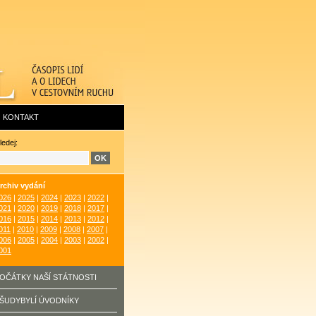
KONTAKT
ledej:
rchiv vydání
026
|
2025
|
2024
|
2023
|
2022
|
021
|
2020
|
2019
|
2018
|
2017
|
016
|
2015
|
2014
|
2013
|
2012
|
011
|
2010
|
2009
|
2008
|
2007
|
006
|
2005
|
2004
|
2003
|
2002
|
001
OČÁTKY NAŠÍ STÁTNOSTI
ŠUDYBYLÍ ÚVODNÍKY