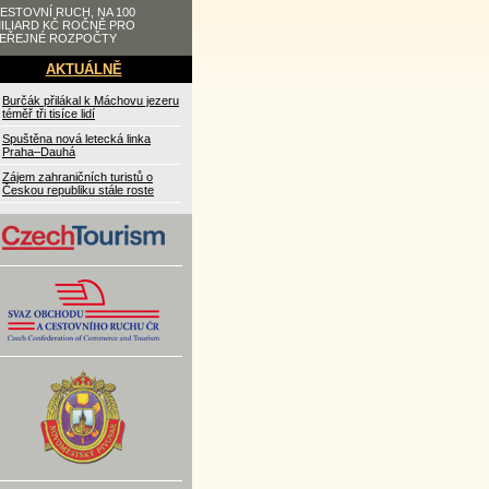
ESTOVNÍ RUCH, NA 100
ILIARD KČ ROČNĚ PRO
EŘEJNÉ ROZPOČTY
AKTUÁLNĚ
Burčák přilákal k Máchovu jezeru
téměř tři tisíce lidí
Spuštěna nová letecká linka
Praha–Dauhá
Zájem zahraničních turistů o
Českou republiku stále roste