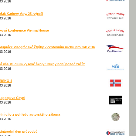
03.2016
řák Karlovy Vary, 25. výročí
03.2016
ková konference Vienna House
03.2016
lupráce Visegrádské čtyřky v cestovním ruchu pro rok 2016
03.2016
á vás studium vysoké školy? Nikdy není pozdě začít!
03.2016
RSKO 4
03.2016
agoga ve Čkyni
03.2016
lní dílo z pohledu autorského zákona
03.2016
inárodní den průvodců
03.2016