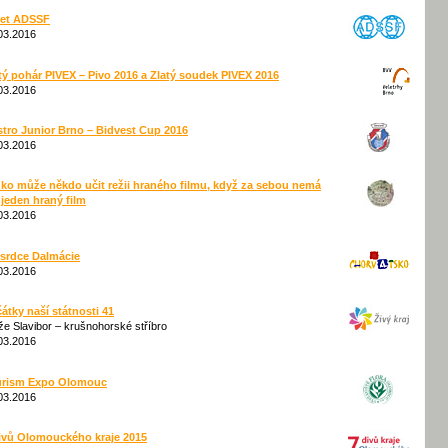
let ADSSF
03.2016
tý pohár PIVEX – Pivo 2016 a Zlatý soudek PIVEX 2016
03.2016
tro Junior Brno – Bidvest Cup 2016
03.2016
ko může někdo učit režii hraného filmu, když za sebou nemá
 jeden hraný film
03.2016
srdce Dalmácie
03.2016
átky naší státnosti 41
že Slavibor – krušnohorské stříbro
03.2016
urism Expo Olomouc
03.2016
ivů Olomouckého kraje 2015