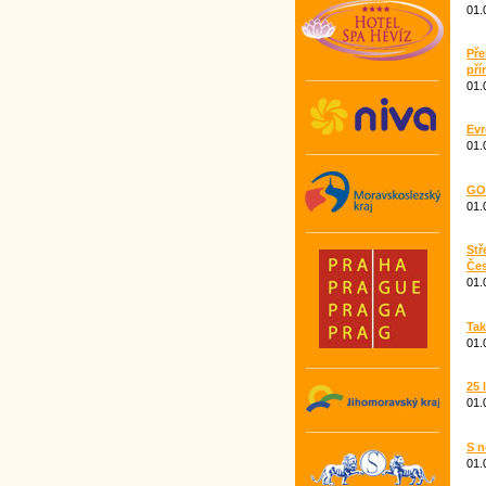
01.
Pře
pří
01.
Evr
01.
GO
01.
Stř
Čes
01.
Tak
01.
25 
01.
S n
01.