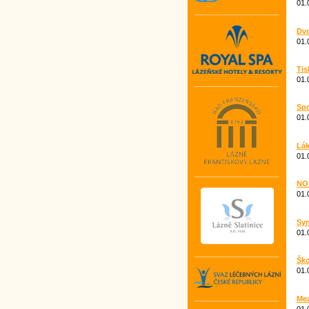
01.
Dvo
01.
Tis
01.
Spo
01.
Lák
01.
NO
01.
Syn
01.
Ško
01.
Mez
01.