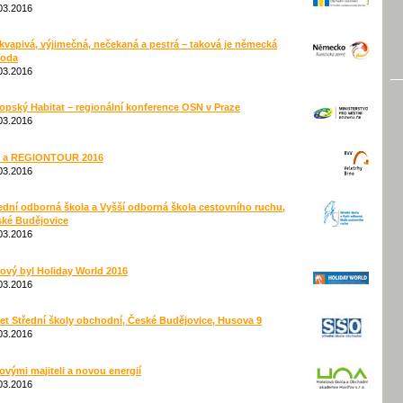
03.2016
kvapivá, výjimečná, nečekaná a pestrá – taková je německá
roda
03.2016
opský Habitat – regionální konference OSN v Praze
03.2016
 a REGIONTOUR 2016
03.2016
ední odborná škola a Vyšší odborná škola cestovního ruchu,
ké Budějovice
03.2016
ový byl Holiday World 2016
03.2016
let Střední školy obchodní, České Budějovice, Husova 9
03.2016
ovými majiteli a novou energií
03.2016