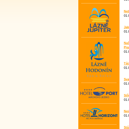
Neb
01.
Jak
01.
Naš
Pra
01.
Tát
01.
Sva
01.
Stř
01.
Nej
01.
Stá