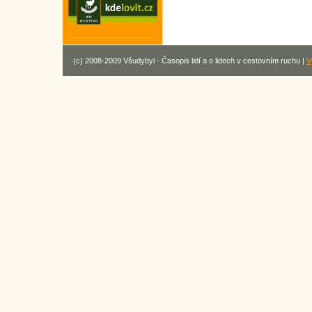
(c) 2008-2009 Všudybyl - Časopis lidí a o lidech v cestovním ruchu |
V