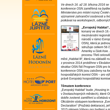
Ve dnech 16. až 18. března 2016 se
konference OSN zaměřená na bydlení 
Ministerstvo pro místní rozvoj České
významné zahraniční osobnosti a řečn
potkávat na workshopech, odborných
„Evropský Habitat“,
konaný ve dnech 16.
mezinárodní regionál
národů v rámci Evr
OSN), která je jednou
sdružuje celkem 56 č
Ameriky a části Asie.
procesu Třetí celosv
měst „Habitat III“, která na základ
z prosince 2014 proběhne v Ekvádoru 
struktur OSN řídí Program OSN pro li
konference OSN jsou založeny na for
hospodářských komisí OSN – pro výš
právě Evropská hospodářská komis
Tématem konference
„Evropský Habitat“ bude „Housing in 
v životaschopných městech), které OS
dobře zvolené zaměření a očekává ve
Oficiálním výstupem konference „Ev
Declaration“ (Pražská deklarace), je
2015 plénem Výboru pro bydlení a