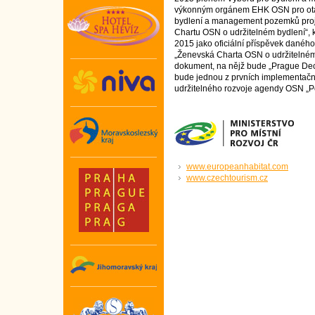
výkonným orgánem EHK OSN pro otáz
bydlení a management pozemků proje
Chartu OSN o udržitelném bydlení“,
2015 jako oficiální příspěvek daného 
„Ženevská Charta OSN o udržitelném 
dokument, na nějž bude „Prague Decl
bude jednou z prvních implementační
udržitelného rozvoje agendy OSN „P
www.europeanhabitat.com
www.czechtourism.cz