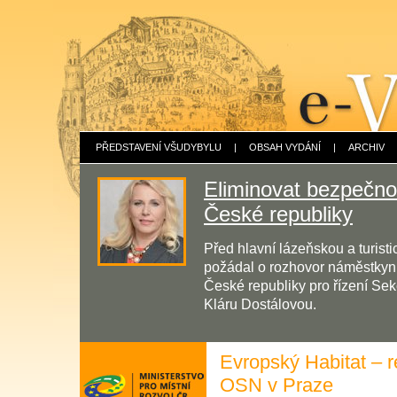
PŘEDSTAVENÍ VŠUDYBYLU
|
OBSAH VYDÁNÍ
|
ARCHIV
Eliminovat bezpečnos
České republiky
Před hlavní lázeňskou a turis
požádal o rozhovor náměstkyni 
České republiky pro řízení Sek
Kláru Dostálovou.
Evropský Habitat – r
OSN v Praze