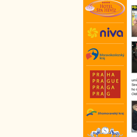
umí
Str
ho 
Old