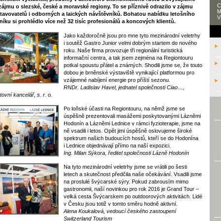
C
zájmu o slezské, české a moravské regiony. To se příznivě odrazilo v zájmu
M
tavovatelů i odborných a laických návštěvníků. Bohatou nabídku letošního
V
níku si prohlédlo více než 32 tisíc profesionálů a koncových klientů.
Jako každoročně jsou pro mne tyto mezinárodní veletrhy
i soutěž Gastro Junior velmi dobrým startem do nového
roku. Naše firma provozuje tři regionální turistická
informační centra, a tak jsem zejména na Regiontouru
potkal spoustu přátel a známých. Shodili jsme se, že touto
dobou je brněnské výstaviště vynikající platformou pro
vzájemné nabíjení energie pro příští sezonu.
RNDr. Ladislav Havel, jednatel společnosti Ciao…,
tovní kancelář, s. r. o.
Po loňské účasti na Regiontouru, na němž jsme se
úspěšně prezentovali masážemi poskytovanými Lázněmi
Hodonín a Lázněmi Lednice v rámci fyzioterapie, jsme na
ně vsadili i letos. Opět jimi úspěšně oslovujeme široké
spektrum našich budoucích hostů, kteří se do Hodonína
i Lednice objednávají přímo na naší expozici.
Ing. Milan Sýkora, ředitel společnosti Lázně Hodonín
Na tyto mezinárodní veletrhy jsme se vrátili po šesti
letech a skutečnost předčila naše očekávání. Vsadili jsme
na proslulé švýcarské sýry. Pokud zabrousím mimo
gastronomii, naší novinkou pro rok 2016 je Grand Tour –
velká cesta Švýcarskem po outdoorových aktivitách. Lidé
v Česku jsou totiž v tomto směru hodně aktivní.
Alena Koukalová, vedoucí českého zastoupení
Switzerland Tourism