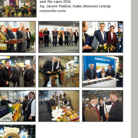
park Rio–Lipno 2016.
Ing. Jaromír Polášek, ředitel Jihočeské centrály
cestovního ruchu