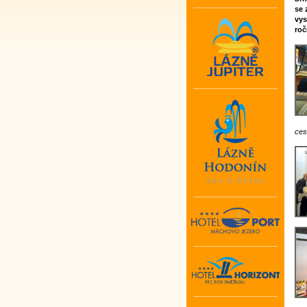
se 
vys
roč
ces