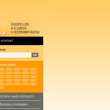
KONTAKT
ledej:
rchiv vydání
026
|
2025
|
2024
|
2023
|
2022
|
021
|
2020
|
2019
|
2018
|
2017
|
016
|
2015
|
2014
|
2013
|
2012
|
011
|
2010
|
2009
|
2008
|
2007
|
006
|
2005
|
2004
|
2003
|
2002
|
001
OČÁTKY NAŠÍ STÁTNOSTI
ŠUDYBYLÍ ÚVODNÍKY