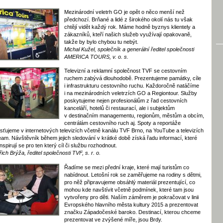
Mezinárodní veletrh GO je opět o něco menší než
předchozí. Brňané a lidé z širokého okolí nás tu však
chtějí vidět každý rok. Máme hodně byznys klientely a
zákazníků, kteří našich služeb využívají opakovaně,
takže by bylo chybou tu nebýt.
Michal Kužel, společník a generální ředitel společnosti
AMERICA TOURS, v. o. s.
Televizní a reklamní společnost TVF se cestovním
ruchem zabývá dlouhodobě. Prezentujeme památky, cíle
i infrastrukturu cestovního ruchu. Každoročně natáčíme
i na mezinárodních veletrzích GO a Regiontour. Služby
poskytujeme nejen profesionálům z řad cestovních
kanceláří, hotelů či restaurací, ale i subjektům
v destinačním managementu, regionům, městům a obcím,
centrálám cestovního ruch aj. Spoty a reportáže
sťujeme v internetových televizích včetně kanálu TVF Brno, na YouTube a televizích
eam. Návštěvník během jejich sledování v krátké době získá řadu informací, které
inspirují se pro ten který cíl či službu rozhodnout.
řich Brýža, ředitel společnosti TVF, s. r. o.
Řadíme se mezi přední kraje, které mají turistům co
nabídnout. Letošní rok se zaměřujeme na rodiny s dětmi,
pro něž připravujeme obsáhlý materiál prezentující, co
mohou kde navštívit včetně podmínek, které tam jsou
vytvořeny pro děti. Naším záměrem je pokračovat v linii
Evropského hlavního města kultury 2015 a prezentovat
značku Západočeské baroko. Destinací, kterou chceme
prezentovat ve zvýšené míře, jsou Brdy.