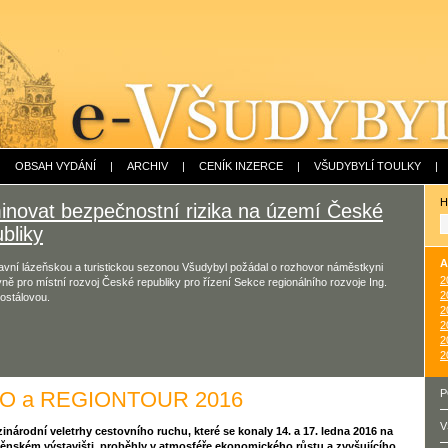
|
OBSAH VYDÁNÍ
|
ARCHIV
|
CENÍK INZERCE
|
VŠUDYBYLÍ TOULKY
|
H
minovat bezpečnostní rizika na území České
bliky
A
avní lázeňskou a turistickou sezonou Všudybyl požádal o rozhovor náměstkyni
2
yně pro místní rozvoj České republiky pro řízení Sekce regionálního rozvoje Ing.
2
ostálovou.
2
2
2
2
O a REGIONTOUR 2016
P
V
inárodní veletrhy cestovního ruchu, které se konaly 14. a 17. ledna 2016 na
ěnském výstavišti, proběhly v atmosféře ekonomického růstu a zvyšujícího