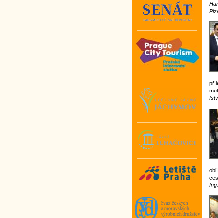
Han
Plz
pří
met
Ist
obl
ces
Ing