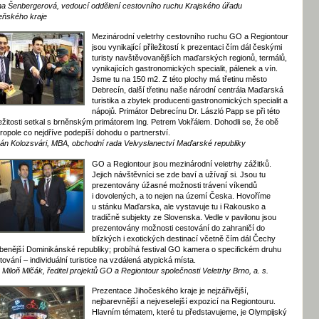
a Šenbergerová, vedoucí oddělení cestovního ruchu Krajského úřadu
eňského kraje
Mezinárodní veletrhy cestovního ruchu GO a Regiontour
jsou vynikající příležitostí k prezentaci čím dál českými
turisty navštěvovanějších maďarských regionů, termálů,
vynikajících gastronomických specialit, pálenek a vín.
Jsme tu na 150 m2. Z této plochy má třetinu město
Debrecín, další třetinu naše národní centrála Maďarská
turistika a zbytek producenti gastronomických specialit a
nápojů. Primátor Debrecínu Dr. László Papp se při této
ležitosti setkal s brněnským primátorem Ing. Petrem Vokřálem. Dohodli se, že obě
ropole co nejdříve podepíší dohodu o partnerství.
ván Kolozsvári, MBA, obchodní rada Velvyslanectví Maďarské republiky
GO a Regiontour jsou mezinárodní veletrhy zážitků.
Jejich návštěvníci se zde baví a užívají si. Jsou tu
prezentovány úžasné možnosti trávení víkendů
i dovolených, a to nejen na území Česka. Hovoříme
u stánku Maďarska, ale vystavuje tu i Rakousko a
tradičně subjekty ze Slovenska. Vedle v pavilonu jsou
prezentovány možnosti cestování do zahraničí do
blízkých i exotických destinací včetně čím dál Čechy
íbenější Dominikánské republiky; probíhá festival GO kamera o specifickém druhu
tování – individuální turistice na vzdálená atypická místa.
. Miloň Mlčák, ředitel projektů GO a Regiontour společnosti Veletrhy Brno, a. s.
Prezentace Jihočeského kraje je nejzářivější,
nejbarevnější a nejveselejší expozicí na Regiontouru.
Hlavním tématem, které tu představujeme, je Olympijský