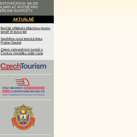
ESTOVNÍ RUCH, NA 100
ILIARD KČ ROČNĚ PRO
EŘEJNÉ ROZPOČTY
AKTUÁLNĚ
Burčák přilákal k Máchovu jezeru
téměř tři tisíce lidí
Spuštěna nová letecká linka
Praha–Dauhá
Zájem zahraničních turistů o
Českou republiku stále roste