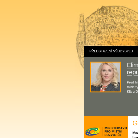
PŘEDSTAVENÍ VŠUDYBYLU
Eli
repu
Před hl
ministr
Kláru D
G
Mez
brn