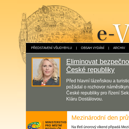
PŘEDSTAVENÍ VŠUDYBYLU
|
OBSAH VYDÁNÍ
|
ARCHIV
Eliminovat bezpečnos
České republiky
Před hlavní lázeňskou a turis
požádal o rozhovor náměstkyni 
České republiky pro řízení Sek
Kláru Dostálovou.
Mezinárodní den pr
Na třetí únorový víkend připadá Mez