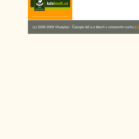
(c) 2008-2009 Všudybyl - Časopis lidí a o lidech v cestovním ruchu |
V