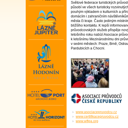
Světové federace turistických průvodců
působí ve všech turisticky rozvinutýc
pouhým výkladem o kulturních a přír
domácím i zahraničním návštěvníků
města či kraje. Často jediným místní
bližšího kontaktu. K lepší informovano
průvodcovských služeb přispěje nový 
letošního roku nabízí Asociace průvo
k letošnímu Mezinárodnímu dni průvo
v sedmi městech: Praze, Brně, Ostra
Pardubicích a Chocni.
www.asociacepruvodcu.cz
www.certifikacepruvodcu.cz
www.wftga.org