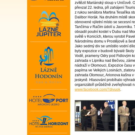
zvítězil Mariánský sloup v Uničově. 
převzal 22. ledna, při zahájení Tour
z rukou senátora Martina Tesaříka st
Dalibor Horák. Na druhém místě sko
obnovené výletní místo se secesní re
Tančírna v Račím údolí u Javorníku. T
obsadil poutní kostel v Dubu nad Mor
světě v Konicích, kterou vyrobil Pavel
Národnímu domu v Prostějově a šest
Jako sedmý div se umístilo vodní díl
byly expozice v budově bývalé školy
Vodě, prameny Odry pod Fidlovým ko
zahrada v Lipníku nad Bečvou, záme
nádraží v Olomouci, Expozice času v
papírna ve Velkých Losinách, zlator
zahrada Olomouc, Arionova kašna v
jeskyně. Hlasování probíhalo výhradn
organizátoři průběžně zveřejňovali
www.facebook.com/7divuok
.