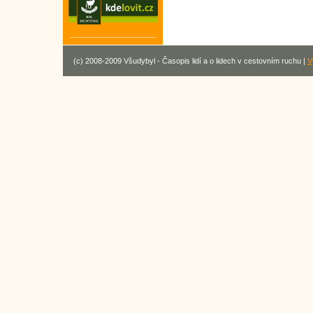
(c) 2008-2009 Všudybyl - Časopis lidí a o lidech v cestovním ruchu |
V