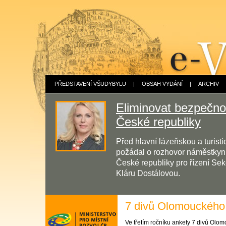
PŘEDSTAVENÍ VŠUDYBYLU
|
OBSAH VYDÁNÍ
|
ARCHIV
Eliminovat bezpečnos
České republiky
Před hlavní lázeňskou a turis
požádal o rozhovor náměstkyni 
České republiky pro řízení Sek
Kláru Dostálovou.
7 divů Olomouckého 
Ve třetím ročníku ankety 7 divů Olo