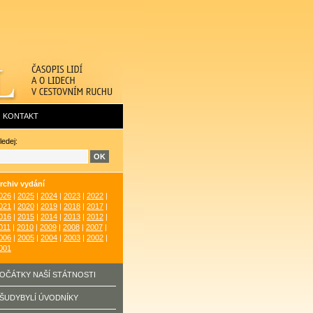
KONTAKT
ledej:
rchiv vydání
026
|
2025
|
2024
|
2023
|
2022
|
021
|
2020
|
2019
|
2018
|
2017
|
016
|
2015
|
2014
|
2013
|
2012
|
011
|
2010
|
2009
|
2008
|
2007
|
006
|
2005
|
2004
|
2003
|
2002
|
001
OČÁTKY NAŠÍ STÁTNOSTI
ŠUDYBYLÍ ÚVODNÍKY