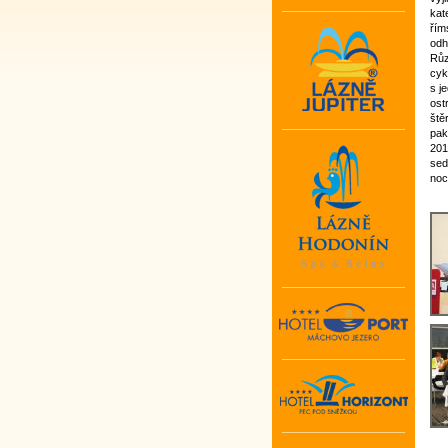
kat
řím
odh
Růz
cyk
s j
ost
ště
pak
201
sed
noc