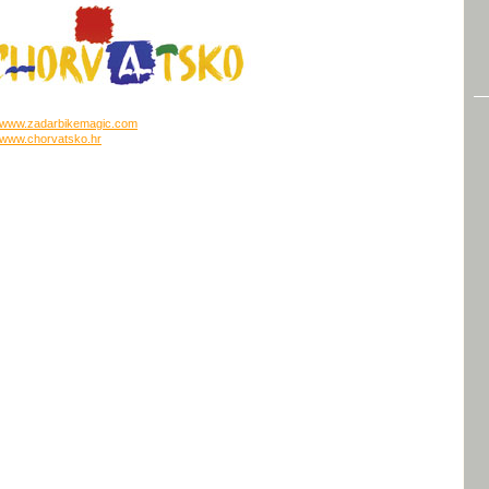
www.zadarbikemagic.com
www.chorvatsko.hr