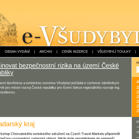
|
OBSAH VYDÁNÍ
|
ARCHIV
|
CENÍK INZERCE
|
VŠUDYBYLÍ TOULKY
|
H
minovat bezpečnostní rizika na území České
bliky
A
avní lázeňskou a turistickou sezonou Všudybyl požádal o rozhovor náměstkyni
2
yně pro místní rozvoj České republiky pro řízení Sekce regionálního rozvoje Ing.
2
ostálovou.
2
2
2
2
adarský kraj
P
V
kshop Chorvatského turistického sdružení na Czech Travel Marketu připomněl
imečnou rozmanitost zadarské oblasti. Nikde jinde nenahlédnete do nejmenší