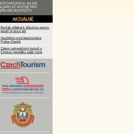
ESTOVNÍ RUCH, NA 100
ILIARD KČ ROČNĚ PRO
EŘEJNÉ ROZPOČTY
AKTUÁLNĚ
Burčák přilákal k Máchovu jezeru
téměř tři tisíce lidí
Spuštěna nová letecká linka
Praha–Dauhá
Zájem zahraničních turistů o
Českou republiku stále roste