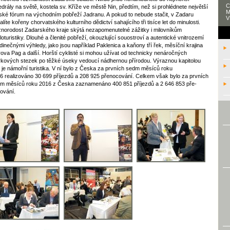
C
edrály na světě, kostela sv. Kříže ve městě Nin, předtím, než si prohlédnete největší
M
ské fórum na východním pobřeží Jadranu. A pokud to nebude stačit, v Zadaru
V
alíte kořeny chorvatského kulturního dědictví sahajícího tři tisíce let do minulosti.
norodost Zadarského kraje skýtá nezapomenutelné zážitky i milovníkům
loturistiky. Dlouhé a členité pobřeží, okouzlující souostroví a autentické vnitrozemí
edinečnými výhledy, jako jsou například Paklenica a kaňony tří řek, měsíční krajina
rova Pag a další. Horští cyklisté si mohou užívat od technicky nenáročných
rkových stezek po těžké úseky vedoucí nádhernou přírodou. Výraznou kapitolou
 je námořní turistika. V ní bylo z Česka za prvních sedm měsíců roku
6 realizováno 30 699 příjezdů a 208 925 přeno­cování. Celkem však bylo za prvních
m měsíců roku 2016 z Česka zaznamenáno 400 851 příjezdů a 2 646 853 pře­
ování.