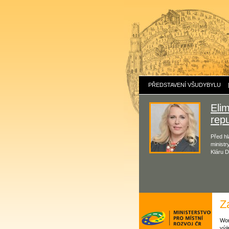
PŘEDSTAVENÍ VŠUDYBYLU
Eli
repu
Před hl
ministr
Kláru D
Z
Wor
výj