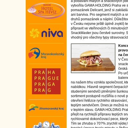
a podávání malých a snackových jíd
vytvořila GAMA HOLDING Praha ve 
pomazánek Delicant, jenž si zaklád
ani barviva. Pro segment malých a sn
druhů pomazánek a náplní. Důležitou 
v Česku nejsme ještě úplně zvyklí) te
připravit ve vteřinových či minutový
SnackMaster jsou čerstvé suroviny. S
vhodný pro všechny typy stravovacích
Konce
provoz
na čer
V Čes
snacků
česká
Po urč
balen
na našem trhu vznikla společnost, 
nabídkou. Hlavně segment čerpacích s
studenými sendviči plněnými šunkou, s
sortiment postupně rozšířila o nové
otevření řetězce rychlého stravování
teplým sendvičem. Dnes je možná na
v teplém stavu. GAMA HOLDING Praha
přejít na rychlejší přípravu teplých 
rychlovarné dokončovací pece, kterým
Tím se zhruba o 70?% zrychlil výdej 