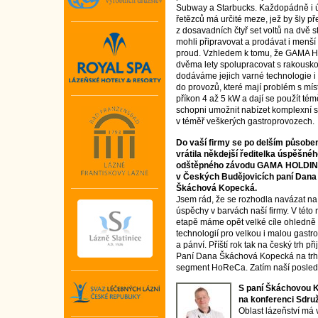
Subway a Starbucks. Každopádně i 
řetězců má určité meze, jež by šly 
z dosavadních čtyř set voltů na dvě st
mohli připravovat a prodávat i menší f
proud. Vzhledem k tomu, že GAMA 
dvěma lety spolupracovat s rakous
dodáváme jejich varné technologie i
do provozů, které mají problém s mís
příkon 4 až 5 kW a dají se použít t
schopni umožnit nabízet komplexní s
v téměř veškerých gastroprovozech.
Do vaší firmy se po delším působe
vrátila někdejší ředitelka úspěšné
odštěpného závodu GAMA HOLDIN
v Českých Budějovicích paní Dana
Škáchová Kopecká.
Jsem rád, že se rozhodla navázat na
úspěchy v barvách naší firmy. V této
etapě máme opět velké cíle ohledně 
technologií pro velkou i malou gastr
a pánví. Příští rok tak na český trh 
Paní Dana Škáchová Kopecká na trh
segment HoReCa. Zatím naší posledn
S paní Škáchovou K
na konferenci Sdru
Oblast lázeňství má 