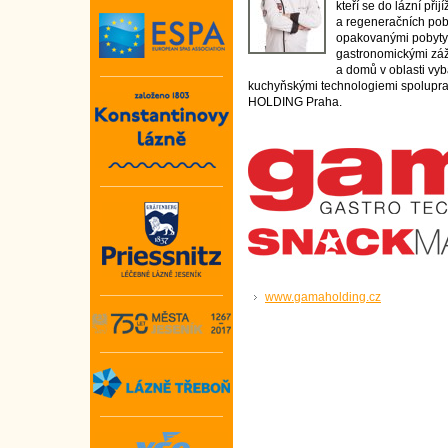
kteří se do lázní přij
a regeneračních poby
opakovanými pobyty 
gastronomickými záži
a domů v oblasti vy
kuchyňskými technologiemi spolupr
HOLDING Praha.
www.gamaholding.cz