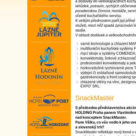
a dodávky do velkokapacitních kuch
lahůdek, potravin, rychlých občerstve
poradenskou činnost, montáže, serv
včetně kuchařského servisu.
K velkým přednostem patří její přím
služeb, mezi něž spadá zpracování k
studie.
V oblasti dodávek a velkoobchodníh
varné technologie a chlazení M
multifunkční kuchyňské systémy 
mycí stroje a systémy COMENDA;
konvektomaty, šokové zchlazovače
profesionální konvektomaty a p
horkovzdušné rychlovarné pec
výdejní či snídaňové samoobslužné
gastrokoncepty a front cooking s
chlazené vitríny na víno, design
EXPO’ SRL.
SnackMaster
S předsedou představenstva akci
HOLDING Praha panem Vlastimile
nad konceptem SnackMaster.
Pane Válku, co vás vedlo k jeho uv
a slovenský trh?
SnackMaster reflektuje nový trend v o