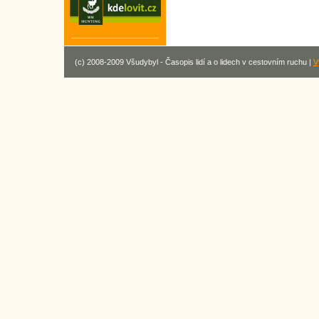
(c) 2008-2009 Všudybyl - Časopis lidí a o lidech v cestovním ruchu |
V