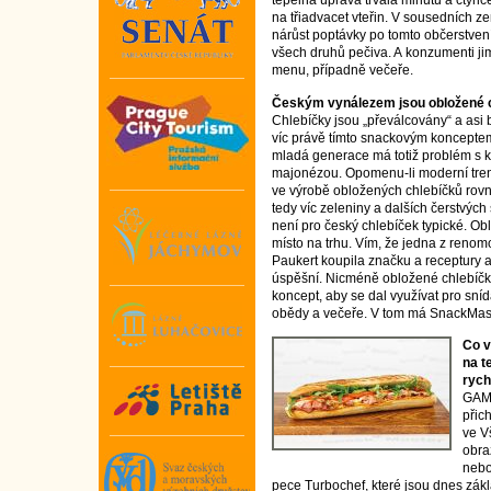
tepelná úprava trvala minutu a čtyřice
na třiadvacet vteřin. V sousedních z
nárůst poptávky po tomto občerstvení
všech druhů pečiva. A konzumenti j
menu, případně večeře.
Českým vynálezem jsou obložené c
Chlebíčky jsou „převálcovány“ a asi 
víc právě tímto snackovým koncepte
mladá generace má totiž problém s k
majonézou. Opomenu-li moderní tren
ve výrobě obložených chlebíčků rovn
tedy víc zeleniny a dalších čerstvých
není pro český chlebíček typické. Ob
místo na trhu. Vím, že jedna z reno
Paukert koupila značku a receptury a 
úspěšní. Nicméně obložené chlebíčky
koncept, aby se dal využívat pro sní
obědy a večeře. V tom má SnackMast
Co v
na t
rych
GAM
přic
ve V
obra
nebo
pece Turbochef, které jsou dnes zák