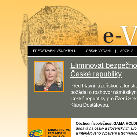
PŘEDSTAVENÍ VŠUDYBYLU
|
OBSAH VYDÁNÍ
|
ARCHIV
Eliminovat bezpečnos
České republiky
Před hlavní lázeňskou a turis
požádal o rozhovor náměstkyni 
České republiky pro řízení Sek
Kláru Dostálovou.
Obchodní společnost GAMA HOLDING
dodává na český a slovenský trh ši
a interiérového vybavení a technolog