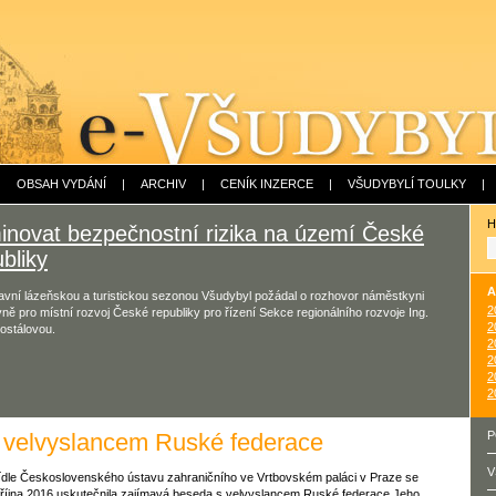
|
OBSAH VYDÁNÍ
|
ARCHIV
|
CENÍK INZERCE
|
VŠUDYBYLÍ TOULKY
|
H
minovat bezpečnostní rizika na území České
bliky
A
avní lázeňskou a turistickou sezonou Všudybyl požádal o rozhovor náměstkyni
2
yně pro místní rozvoj České republiky pro řízení Sekce regionálního rozvoje Ing.
2
ostálovou.
2
2
2
2
 velvyslancem Ruské federace
P
V
ídle Československého ústavu zahraničního ve Vrtbovském paláci v Praze se
 října 2016 uskutečnila zajímavá beseda s velvyslancem Ruské federace Jeho