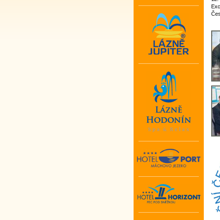
Exc
Čes