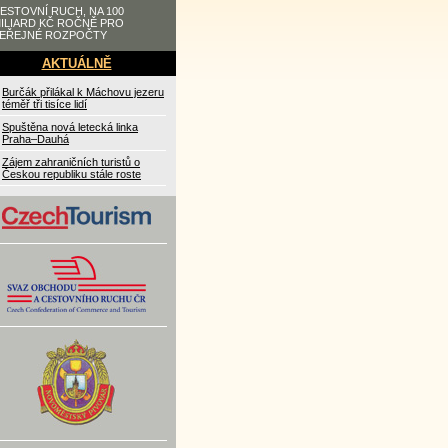
ESTOVNÍ RUCH, NA 100
ILIARD KČ ROČNĚ PRO
EŘEJNÉ ROZPOČTY
AKTUÁLNĚ
Burčák přilákal k Máchovu jezeru
téměř tři tisíce lidí
Spuštěna nová letecká linka
Praha–Dauhá
Zájem zahraničních turistů o
Českou republiku stále roste