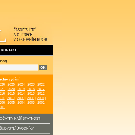
KONTAKT
ledej:
rchiv vydání
026
|
2025
|
2024
|
2023
|
2022
|
021
|
2020
|
2019
|
2018
|
2017
|
016
|
2015
|
2014
|
2013
|
2012
|
011
|
2010
|
2009
|
2008
|
2007
|
006
|
2005
|
2004
|
2003
|
2002
|
001
OČÁTKY NAŠÍ STÁTNOSTI
ŠUDYBYLÍ ÚVODNÍKY