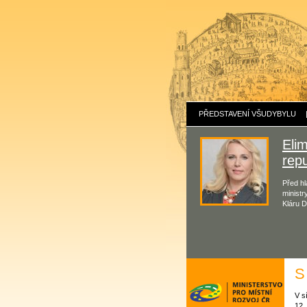
PŘEDSTAVENÍ VŠUDYBYLU
Eli
repu
Před hl
ministr
Kláru D
S
V s
12.