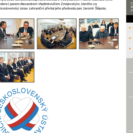
C
elencí panem Alexandrem Vladimirovičem Zmejevským, kterého za
M
koslovenský ústav zahraniční přivítal jeho předseda pan Jaromír Šlápota.
V