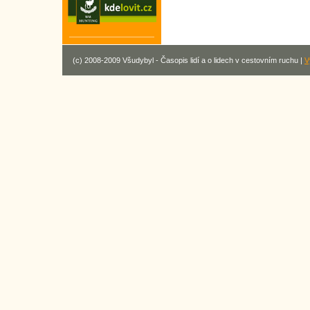
(c) 2008-2009 Všudybyl - Časopis lidí a o lidech v cestovním ruchu |
V