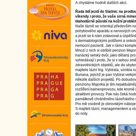
A chystáme hodně dalších akcí.
Řada lidí jezdí do Slatinic na prodl
víkendy i proto, že vaše sirná mine
blahodárně působí na kožní problé
Naše lázně se orientují především n
pohybového aparátu a nervových o
a jezdí se k nám zotavovat a úspěšně l
s dermatologickými potížemi a onkol
nemocní pacienti. Jak v rámci komple
Mnozí z nich si oblíbili penzion Maj
hanácký selský dvůr, jako dělaný pro
vyhledávají i proto, že si s sebou smě
zdravotnických objektů, ale do ubytov
majitele lázní Ing. Vybírala, vznikla
Buriana, jejichž je pan Vybíral vel
několik dalších projektů. Po dobud
penzionu Majorka je tím nejaktuáln
rozšíření balneoprovozu, kde kromě 
atraktivní provozy. Pak nás čeká hodn
památkově chráněného lázeňského
Pro mě osobně je obrovským nábojem t
S majiteli lázní, managementem a vl
do noty.