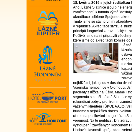
18. května 2016 s jejich ředitelkou 
Ano, Lázně Slatinice jsou plné energ
zaměstnanců k tomuto výročí dostaly
akreditace udělené Spojenou akredita
Tímto jsme se stali prvními akredito
v republice. Akreditace stvrzuje strik
principů fungování zdravotnických za
Pečlivě jsme na ni připravili všechn
které jsme od akreditační komise dos
Lázně 
lázeňs
ústavu
endopr
mozkov
kapacit
vážíme
zdravo
nejbližšími, jako jsou v dosahu dvan
Vojenská nemocnice v Olomouci. Jsm
pacienty z lůžka na lůžko. Máme i st
segmentu se daří. Lázně Slatinice vy
rekondiční pobyty pro firemní zaměs
váženým klientem i ŠKODA Auto. Velk
budeme v nejbližších dnech i velkou
cílíme na posilování image Lázní Sla
veřejnost. Na té nejbližší, Dni zdra
vystoupení, završených koncertem Hr
Hodové slavnosti s průjezdem veterá