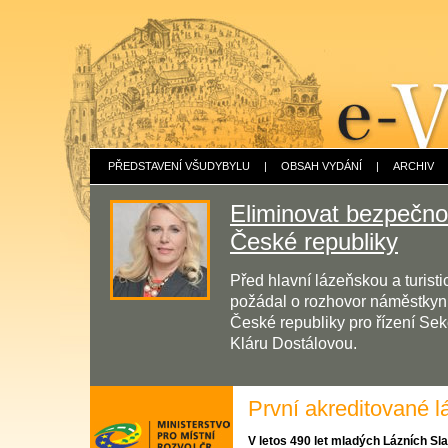
PŘEDSTAVENÍ VŠUDYBYLU
|
OBSAH VYDÁNÍ
|
ARCHIV
Eliminovat bezpečnos
České republiky
Před hlavní lázeňskou a turis
požádal o rozhovor náměstkyni 
České republiky pro řízení Sek
Kláru Dostálovou.
První akreditované l
V letos 490 let mladých Lázních Sl