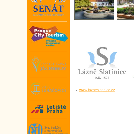
www.lazneslatinice.cz