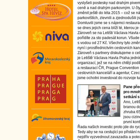
vyslyšeli postesky nad drahým pivem,
ceně a nad drahým parkovným. U čtyř 
změnit ještě do léta 2015 – což se n
parkovištích, zlevnili a zjednodušili 
Domluvili jsme se s nájemci restaurac
se dnes jejich cena blíží té, kterou j
Zároveň se na Letišti Václava Havla
pořídíte za sto padesát korun. Všude 
s vodou od 27 Kč. Všechny tyto změ
nyní i prostřednictvím cestovních kan
Zároveň s partnery diskutujeme o celk
je Letiště Václava Havla Praha jední
organizací, jež se na něm chtějí podí
a restaurací ČR, Prague Convention
cestovních kanceláří a agentur, Cze
jsme ochotni investovat do rozvoje t
Pane pře
pro mnoh
setkání 
Ano, Leti
branou do
zhruba 65
jsou cizin
první kont
Řada našich investic proto jde do ry
Tedy aby se na cestující po přistání na
nejdřív vyzvednout zavazadla a pokra