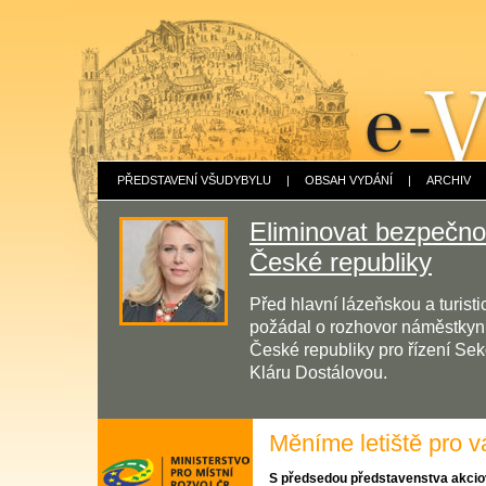
PŘEDSTAVENÍ VŠUDYBYLU
|
OBSAH VYDÁNÍ
|
ARCHIV
Eliminovat bezpečnos
České republiky
Před hlavní lázeňskou a turis
požádal o rozhovor náměstkyni 
České republiky pro řízení Sek
Kláru Dostálovou.
Měníme letiště pro v
S předsedou představenstva akci