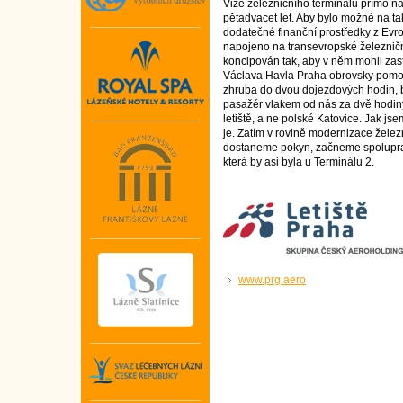
Vize železničního terminálu přímo na
pětadvacet let. Aby bylo možné na ta
dodatečné finanční prostředky z Evr
napojeno na transevropské železniční 
koncipován tak, aby v něm mohli zast
Václava Havla Praha obrovsky pomohl
zhruba do dvou dojezdových hodin, by
pasažér vlakem od nás za dvě hodiny 
letiště, a ne polské Katovice. Jak jsem 
je. Zatím v rovině modernizace želez
dostaneme pokyn, začneme spoluprac
která by asi byla u Terminálu 2.
www.prg.aero