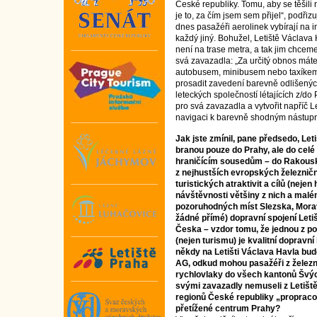
České republiky. Tomu, aby se těšili n
je to, za čím jsem sem přijel“, podřizuj
dnes pasažéři aerolinek vybírají na in
každý jiný. Bohužel, Letiště Václava
není na trase metra, a tak jim chcem
svá zavazadla: „Za určitý obnos mát
autobusem, minibusem nebo taxíkem.
prosadit zavedení barevně odlišený
leteckých společností létajících z/do P
pro svá zavazadla a vytvořit napříč 
navigaci k barevně shodným nástupn
Jak jste zmínil, pane předsedo, Let
branou pouze do Prahy, ale do celé 
hraničícím sousedům – do Rakous
z nejhustších evropských železničn
turistických atraktivit a cílů (nejen
návštěvnosti většiny z nich a mal
pozoruhodných míst Slezska, Morav
žádné přímé) dopravní spojení Let
Česka – vzdor tomu, že jednou z 
(nejen turismu) je kvalitní dopravní 
někdy na Letišti Václava Havla bud
AG, odkud mohou pasažéři z železni
rychlovlaky do všech kantonů Švý
svými zavazadly nemuseli z Letišt
regionů České republiky „propraco
přetížené centrum Prahy?