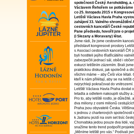
společnosti Český Aeroholding, a. s.
Václavem Řehořem se potkáváme k
co 25. listopadu 2015 v Kongresov
Letiště Václava Havla Praha vystou
zahájení 33. Valného shromáždění
cestovních kanceláří České republi
Pane předsedo, hovořil jste o proj
(i Slezany a Moravany) létat.
Jsme rádi, že jsme cestovním kance
představit kongresové prostory Leti
s Asociací cestovních kanceláří ČR (
byli hostiteli jejího třiatřicátého v
zabezpečili jednací sál, oběd i obč
exkurzi letištním zázemím. Brali jsme
praktickou diskusi, jak společně a d
všichni máme – aby Češi více létali. 
kteří k nám přilétají, aby se na letišti
nejrychleji pokračovat do vnitrozemí. 
Letiště Václava Havla Praha dostat 
letadla a odletem nakoupili služby a 
Pro to, aby letiště rostlo, je důležité
dva miliony z osmi milionů cestujíc
Praha jsou obyvatelé Česka. Většina
s jednou z charterových společností
k Jadranu jezdí na osm set tisíc če
Chorvatska jedou pouze dva lidé, vyj
snažíme tento trend podpořit projekt
„Měníme letiště pro vás.“ Podívali j