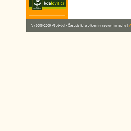
(c) 2008-2009 Všudybyl - Časopis lidí a o lidech v cestovním ruchu |
V