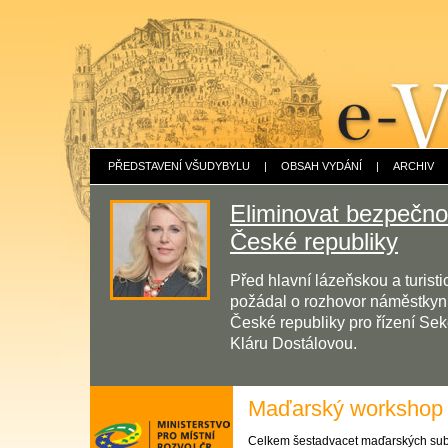
PŘEDSTAVENÍ VŠUDYBYLU
|
OBSAH VYDÁNÍ
|
ARCHIV
Eliminovat bezpečnos
České republiky
Před hlavní lázeňskou a turis
požádal o rozhovor náměstkyni 
České republiky pro řízení Sek
Kláru Dostálovou.
Maďarský workshop
Celkem šestadvacet maďarských subj