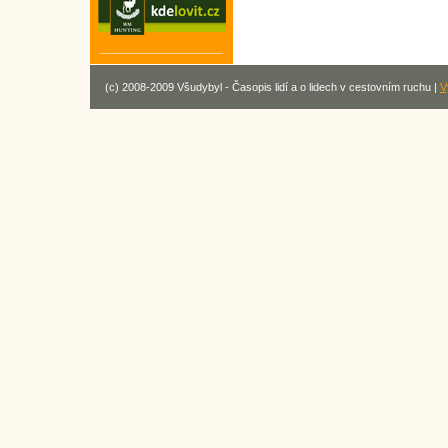
(c) 2008-2009 Všudybyl - Časopis lidí a o lidech v cestovním ruchu |
V