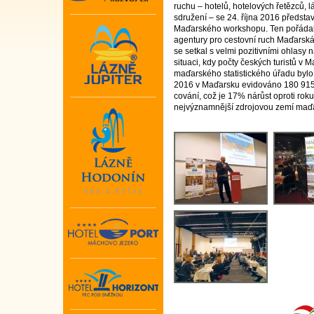
ruchu – hotelů, hotelových řetězců, l
sdružení – se 24. října 2016 předsta
Maďarského workshopu. Ten pořáda
agentury pro cestovní ruch Maďarská 
se setkal s velmi pozitivními ohlasy
situaci, kdy počty českých turistů v
maďarského statistického úřadu bylo
2016 v Maďarsku evidováno 180 915 
cování, což je 17% nárůst oproti roku
nejvýznamnější zdrojovou zemí maď