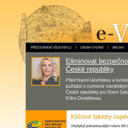
PŘEDSTAVENÍ VŠUDYBYLU
|
OBSAH VYDÁNÍ
|
ARCHIV
Eliminovat bezpečnos
České republiky
Před hlavní lázeňskou a turis
požádal o rozhovor náměstkyni 
České republiky pro řízení Sek
Kláru Dostálovou.
Klíčové faktory úsp
Všudybyl jednadvacátým rokem šíří o