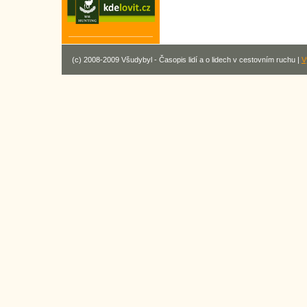
(c) 2008-2009 Všudybyl - Časopis lidí a o lidech v cestovním ruchu |
V