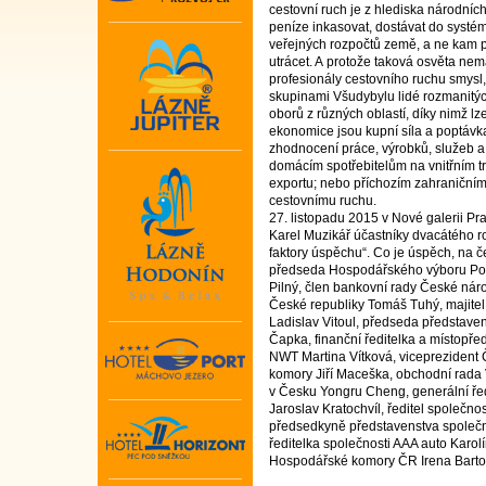
cestovní ruch je z hlediska národníc
peníze inkasovat, dostávat do systé
veřejných rozpočtů země, a ne kam p
utrácet. A protože taková osvěta ne
profesionály cestovního ruchu smysl,
skupinami Všudybylu lidé rozmanitýc
oborů z různých oblastí, díky nimž lz
ekonomice jsou kupní síla a poptávka
zhodnocení práce, výrobků, služeb a 
domácím spotřebitelům na vnitřním t
exportu; nebo příchozím zahraniční
cestovnímu ruchu.
27. listopadu 2015 v Nové galerii P
Karel Muzikář účastníky dvacátého r
faktory úspěchu“. Co je úspěch, na če
předseda Hospodářského výboru Po
Pilný, člen bankovní rady České náro
České republiky Tomáš Tuhý, majitel 
Ladislav Vitoul, předseda představen
Čapka, finanční ředitelka a místopř
NWT Martina Vítková, viceprezident
komory Jiří Maceška, obchodní rada 
v Česku Yongru Cheng, generální řed
Jaroslav Kratochvíl, ředitel společ
předsedkyně představenstva společn
ředitelka společnosti AAA auto Karol
Hospodářské komory ČR Irena Barto