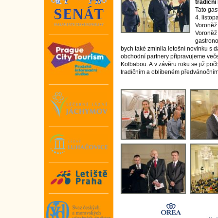
tradiční
Tato gas
4. listo
Voroněž 
Voroněž 
gastron
bych také zmínila letošní novinku s 
obchodní partnery připravujeme večer 
Kolbabou. A v závěru roku se již po
tradičním a oblíbeném předvánočním