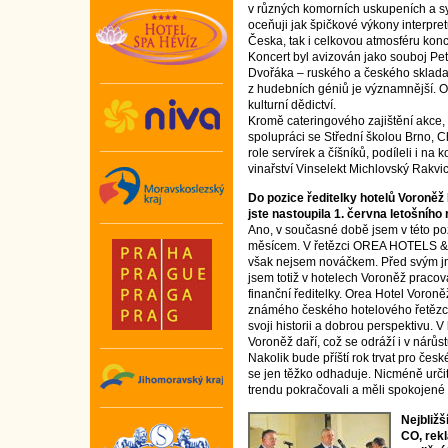
v různých komorních uskupeních a sy
oceňuji jak špičkové výkony interpre
Česka, tak i celkovou atmosféru kon
Koncert byl avizován jako souboj Pet
Dvořáka – ruského a českého skladatel
z hudebních géniů je významnější. Ob
kulturní dědictví.
Kromě cateringového zajištění akce,
spolupráci se Střední školou Brno, Ch
role servírek a číšníků, podíleli i n
vinařství Vinselekt Michlovský Rakvi
Do pozice ředitelky hotelů Voroněž I
jste nastoupila 1. června letošního 
Ano, v současné době jsem v této poz
měsícem. V řetězci OREA HOTELS
však nejsem nováčkem. Před svým 
jsem totiž v hotelech Voroněž pracov
finanční ředitelky. Orea Hotel Voroně
známého českého hotelového řetě
svoji historii a dobrou perspektivu.
Voroněž daří, což se odráží i v nárůs
Nakolik bude příští rok trvat pro česk
se jen těžko odhaduje. Nicméně urči
trendu pokračovali a měli spokojené k
Nejbližš
CO, rek