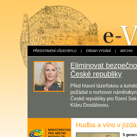
PŘEDSTAVENÍ VŠUDYBYLU
|
OBSAH VYDÁNÍ
|
ARCHIV
Eliminovat bezpečnos
České republiky
Před hlavní lázeňskou a turis
požádal o rozhovor náměstkyni 
České republiky pro řízení Sek
Kláru Dostálovou.
Hudba a víno v jízd
S gener