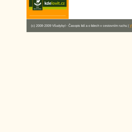
(c) 2008-2009 Všudybyl - Časopis lidí a o lidech v cestovním ruchu |
V