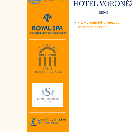
www.oreahotelvoronez.cz
www.snip-brno.cz