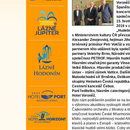
Voroněž
Španěls
koncert
společno
15. fest
2016 v c
„Hudební
s Ministerstvem kultury ČR převza
Alexander Zmejevskij, hejtman Ji
brněnský primátor Petr Vokřál a st
partnerem této události byla společ
partnery Veletrhy Brno, Národní v
společnost PETROF. Hlavním hudeb
Hlavními vinařskými garanty Vinse
Velké Bílovice. Hlavním produkčn
ústav – státní zámek Valtice. Další
Maloobchodní síť Brněnka, Delikom
skupiny Heineken Česká republika.
Cestovní kancelář Čebus.
Paní ředitelko, hlavním cateringov
Hotel Voroněž.
Bylo nám potěšením podílet se na t
s výbornou akustikou vystoupili skvě
Čajkovského orchestru z Moskvy a kla
smyčcové kvarteto České filharmonie 
křídlo, nejnovější prémiový model A
klavírů a pianin v Evropě – králov
klasické hudbě velmi blízko. Coby vi