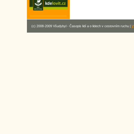
(c) 2008-2009 Všudybyl - Časopis lidí a o lidech v cestovním ruchu |
V