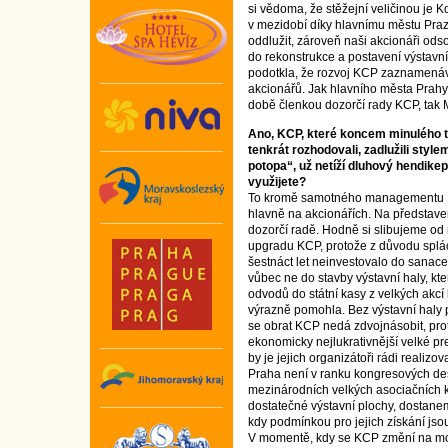
si vědoma, že stěžejní veličinou je
v mezidobí díky hlavnímu městu Praze
oddlužit, zároveň naši akcionáři odso
do rekonstrukce a postavení výstavní 
podotkla, že rozvoj KCP zaznamenáv
akcionářů. Jak hlavního města Prahy
době členkou dozorčí rady KCP, tak M
Ano, KCP, které koncem minulého tisí
tenkrát rozhodovali, zadlužili style
potopa“, už netíží dluhový hendikep
využijete?
To kromě samotného managementu 
hlavně na akcionářích. Na představe
dozorčí radě. Hodně si slibujeme od
upgradu KCP, protože z důvodu splá
šestnáct let neinvestovalo do sanace
vůbec ne do stavby výstavní haly, kt
odvodů do státní kasy z velkých ak
výrazně pomohla. Bez výstavní haly př
se obrat KCP nedá zdvojnásobit, pro
ekonomicky nejlukrativnější velké pre
by je jejich organizátoři rádi realizo
Praha není v ranku kongresových dest
mezinárodních velkých asociačních 
dostatečné výstavní plochy, dostane
kdy podmínkou pro jejich získání jsou 
V momentě, kdy se KCP změní na mo