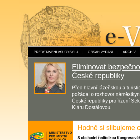
PŘEDSTAVENÍ VŠUDYBYLU
|
OBSAH VYDÁNÍ
|
ARCHIV
Eliminovat bezpečnos
České republiky
Před hlavní lázeňskou a turis
požádal o rozhovor náměstkyni 
České republiky pro řízení Sek
Kláru Dostálovou.
Hodně si slibujeme
S obchodní ředitelkou Kongresové