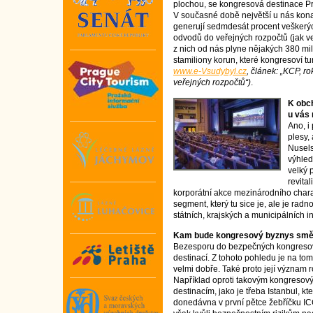
plochou, se kongresová destinace P
V současné době největší u nás kona
generují sedmdesát procent veškerýc
odvodů do veřejných rozpočtů (jak ve 
z nich od nás plyne nějakých 380 mi
stamiliony korun, které kongresoví tu
www.e-Vsudybyl.cz
, článek: „KCP, ro
veřejných rozpočtů“)
.
K obch
u vás 
Ano, i
plesy,
Nusel
výhled
velký 
revital
korporátní akce mezinárodního charakt
segment, který tu sice je, ale je radno
státních, krajských a municipálních ins
Kam bude kongresový byznys smě
Bezesporu do bezpečných kongreso
destinací. Z tohoto pohledu je na to
velmi dobře. Také proto její význam r
Například oproti takovým kongresov
destinacím, jako je třeba Istanbul, kte
donedávna v první pětce žebříčku IC