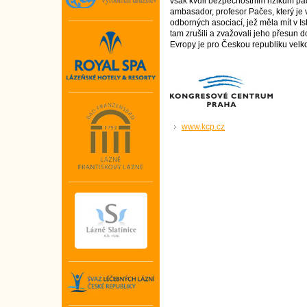
však kvůli bezpečnostním rizikům p
ambasador, profesor Pačes, který je
odborných asociací, jež měla mít v Is
tam zrušili a zvažovali jeho přesun 
Evropy je pro Českou republiku velko
www.kcp.cz