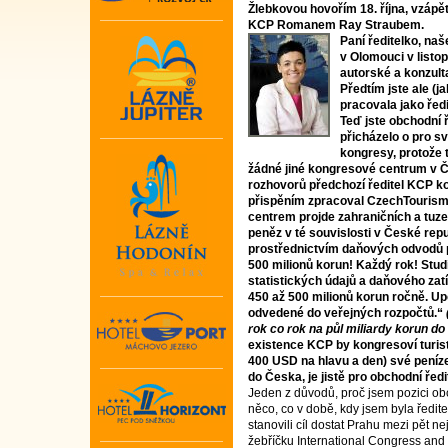
Žlebkovou hovořím 18. října, vzápět
KCP Romanem Ray Straubem.
Paní ředitelko, naš
v Olomouci v listo
autorské a konzult
Předtím jste ale (j
pracovala jako řed
Teď jste obchodní 
přicházelo o pro s
kongresy, protože
žádné jiné kongresové centrum v 
rozhovorů předchozí ředitel KCP ko
přispěním zpracoval CzechTourism
centrem projde zahraničních a tuz
peněz v té souvislosti v České repub
prostřednictvím daňových odvodů p
500 milionů korun! Každý rok! Studi
statistických údajů a daňového zatí
450 až 500 milionů korun ročně. Upo
odvedené do veřejných rozpočtů.“
rok co rok na půl miliardy korun do
existence KCP by kongresoví turist
400 USD na hlavu a den) své peníze 
do Česka, je jistě pro obchodní řed
Jeden z důvodů, proč jsem pozici obc
něco, co v době, kdy jsem byla ředit
stanovili cíl dostat Prahu mezi pět n
žebříčku International Congress and