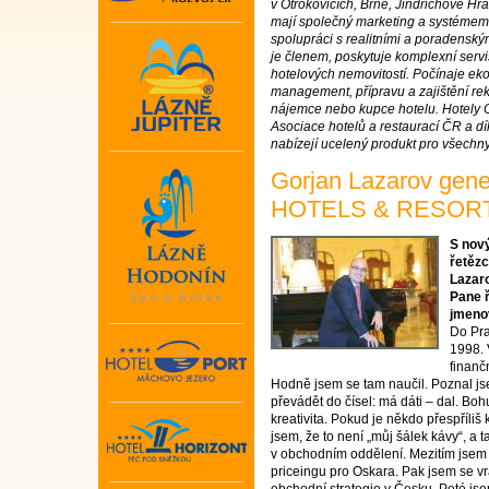
v Otrokovicích, Brně, Jindřichově Hr
mají společný marketing a systémem 
spolupráci s realitními a poradens
je členem, poskytuje komplexní servi
hotelových nemovitostí. Počínaje ek
management, přípravu a zajištění r
nájemce nebo kupce hotelu. Hotel
Asociace hotelů a restaurací ČR a 
nabízejí ucelený produkt pro všechn
Gorjan Lazarov gen
HOTELS & RESOR
S nov
řetěz
Lazar
Pane ř
jmenov
Do Pra
1998. 
finanč
Hodně jsem se tam naučil. Poznal jse
převádět do čísel: má dáti – dal. Bo
kreativita. Pokud je někdo přespříliš 
jsem, že to není „můj šálek kávy“, a 
v obchodním oddělení. Mezitím jsem
priceingu pro Oskara. Pak jsem se vrá