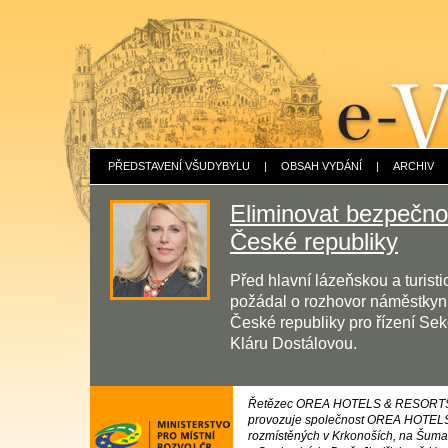
PŘEDSTAVENÍ VŠUDYBYLU
|
OBSAH VYDÁNÍ
|
ARCHIV
Eliminovat bezpečnos
České republiky
Před hlavní lázeňskou a turis
požádal o rozhovor náměstkyni 
České republiky pro řízení Sek
Kláru Dostálovou.
Řetězec OREA HOTELS & RESORTS s 
provozuje společnost OREA HOTELS, s
rozmístěných v Krkonoších, na Šumav