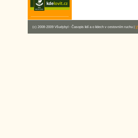
(c) 2008-2009 Všudybyl - Časopis lidí a o lidech v cestovním ruchu |
V