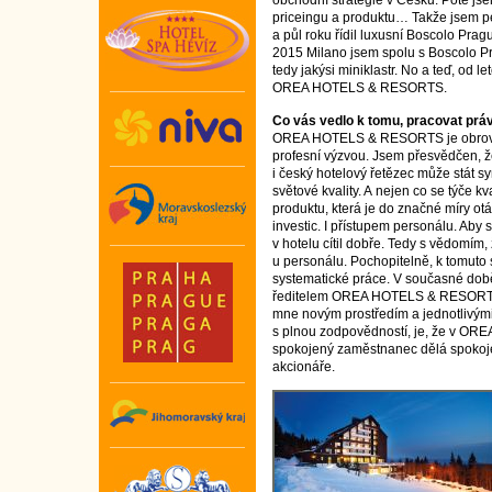
obchodní strategie v Česku. Poté jse
priceingu a produktu… Takže jsem p
a půl roku řídil luxusní Boscolo Pra
2015 Milano jsem spolu s Boscolo Pra
tedy jakýsi miniklastr. No a teď, od l
OREA HOTELS & RESORTS.
Co vás vedlo k tomu, pracovat práv
OREA HOTELS & RESORTS je obro
profesní výzvou. Jsem přesvědčen, ž
i český hotelový řetězec může stát 
světové kvality. A nejen co se týče kva
produktu, která je do značné míry ot
investic. I přístupem personálu. Aby 
v hotelu cítil dobře. Tedy s vědomím,
u personálu. Pochopitelně, k tomuto 
systematické práce. V současné dob
ředitelem OREA HOTELS & RESORTS,
mne novým prostředím a jednotlivými 
s plnou zodpovědností, je, že v O
spokojený zaměstnanec dělá spokoj
akcionáře.