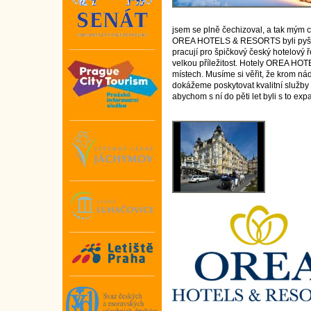
jsem se plně čechizoval, a tak mým 
OREA HOTELS & RESORTS byli pyšní 
pracují pro špičkový český hotelový
velkou příležitost. Hotely OREA HO
místech. Musíme si věřit, že krom ná
dokážeme poskytovat kvalitní služby 
abychom s ní do pěti let byli s to exp