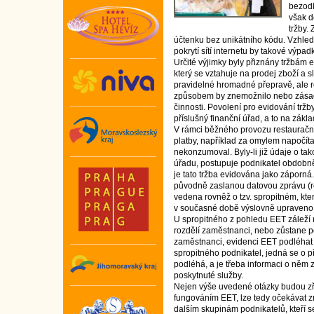
bezodk
však d
tržby.
účtenku bez unikátního kódu. Vzhl
pokrytí sítí internetu by takové výpa
Určité výjimky byly přiznány tržbá
který se vztahuje na prodej zboží a 
pravidelné hromadné přepravě, ale r
způsobem by znemožnilo nebo zásadn
činnosti. Povolení pro evidování tr
příslušný finanční úřad, a to na zákl
V rámci běžného provozu restaurační
platby, například za omylem napočít
nekonzumoval. Byly-li již údaje o ta
úřadu, postupuje podnikatel obdobně 
je tato tržba evidována jako záporn
původně zaslanou datovou zprávu (r
vedena rovněž o tzv. spropitném, kte
v současné době výslovně upraveno 
U spropitného z pohledu EET záleží n
rozdělí zaměstnanci, nebo zůstane po
zaměstnanci, evidenci EET podléhat
spropitného podnikatel, jedná se o p
podléhá, a je třeba informaci o něm z
poskytnuté služby.
Nejen výše uvedené otázky budou z
fungováním EET, lze tedy očekávat 
dalším skupinám podnikatelů, kteří s