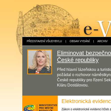
PŘEDSTAVENÍ VŠUDYBYLU
|
OBSAH VYDÁNÍ
|
ARCHIV
Eliminovat bezpečnos
České republiky
Před hlavní lázeňskou a turis
požádal o rozhovor náměstkyni 
České republiky pro řízení Sek
Kláru Dostálovou.
Elektronická evidenc
Zákon o elektronické evidenci tržeb z