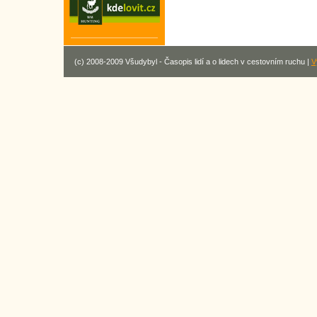
(c) 2008-2009 Všudybyl - Časopis lidí a o lidech v cestovním ruchu |
V