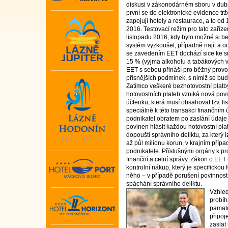
diskusi v zákonodárném sboru v dubn
první se do elektronické evidence tr
zapojují hotely a restaurace, a to od 
2016. Testovací režim pro tato zařízen
listopadu 2016, kdy bylo možné si be
systém vyzkoušet, případně najít a od
se zavedením EET dochází sice ke sn
15 % (vyjma alkoholu a tabákových v
EET s sebou přináší pro běžný provo
přísnějších podmínek, s nimiž se bud
Zatímco veškeré bezhotovostní platby
hotovostních plateb vzniká nová pov
účtenku, která musí obsahovat tzv. fis
speciálně k této transakci finančním
podnikatel obratem po zaslání údaje 
povinen hlásit každou hotovostní plat
dopouští správního deliktu, za který 
až půl milionu korun, v krajním přípa
podnikatele. Příslušnými orgány k pr
finanční a celní správy. Zákon o E
kontrolní nákup, který je specifickou
něho – v případě porušení povinností
spáchání správního deliktu.
Vzhled
probíh
pamato
připoj
zaslat