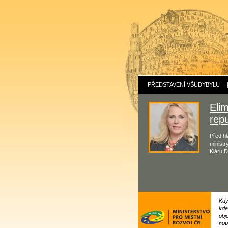
PŘEDSTAVENÍ VŠUDYBYLU
Eli
repu
Před hl
ministr
Kláru D
Kdy
kde
obj
mas