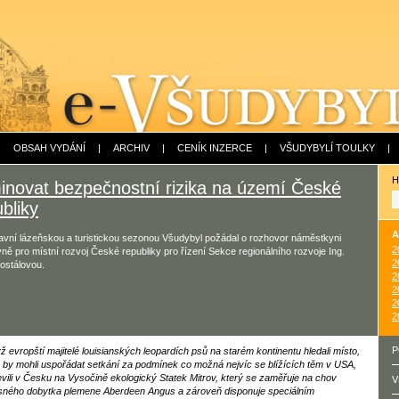
|
OBSAH VYDÁNÍ
|
ARCHIV
|
CENÍK INZERCE
|
VŠUDYBYLÍ TOULKY
|
H
minovat bezpečnostní rizika na území České
bliky
A
avní lázeňskou a turistickou sezonou Všudybyl požádal o rozhovor náměstkyni
2
yně pro místní rozvoj České republiky pro řízení Sekce regionálního rozvoje Ing.
2
ostálovou.
2
2
2
2
P
ž evropští majitelé louisianských leopardích psů na starém kontinentu hledali místo,
 by mohli uspořádat setkání za podmínek co možná nejvíc se blížících těm v USA,
evili v Česku na Vysočině ekologický Statek Mitrov, který se zaměřuje na chov
V
ného dobytka plemene Aberdeen Angus a zároveň disponuje speciálním