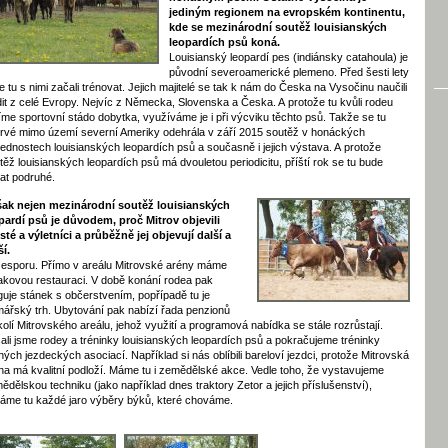
jediným regionem na evropském kontinentu,
kde se mezinárodní soutěž louisianských
leopardích psů koná.
Louisianský leopardí pes (indiánsky catahoula) je
původní severoamerické plemeno. Před šesti lety
e tu s nimi začali trénovat. Jejich majitelé se tak k nám do Česka na Vysočinu naučili
dit z celé Evropy. Nejvíc z Německa, Slovenska a Česka. A protože tu kvůli rodeu
íme sportovní stádo dobytka, využíváme je i při výcviku těchto psů. Takže se tu
rvé mimo území severní Ameriky odehrála v září 2015 soutěž v honáckých
ednostech louisianských leopardích psů a současně i jejich výstava. A protože
těž louisianských leopardích psů má dvouletou periodicitu, příští rok se tu bude
at podruhé.
ak nejen mezinárodní soutěž louisianských
pardí psů je důvodem, proč Mitrov objevili
isté a výletníci a průběžně jej objevují další a
ší.
esporu. Přímo v areálu Mitrovské arény máme
akovou restauraci. V době konání rodea pak
guje stánek s občerstvením, popřípadě tu je
mářský trh. Ubytování pak nabízí řada penzionů
kolí Mitrovského areálu, jehož využití a programová nabídka se stále rozrůstají.
ali jsme rodey a tréninky louisianských leopardích psů a pokračujeme tréninky
ných jezdeckých asociací. Například si nás oblíbili bareloví jezdci, protože Mitrovská
na má kvalitní podloží. Máme tu i zemědělské akce. Vedle toho, že vystavujeme
ědělskou techniku (jako například dnes traktory Zetor a jejich příslušenství),
áme tu každé jaro výběry býků, které chováme.