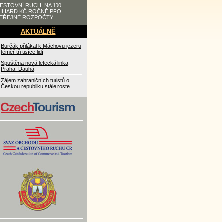
ESTOVNÍ RUCH, NA 100
ILIARD KČ ROČNĚ PRO
EŘEJNÉ ROZPOČTY
AKTUÁLNĚ
Burčák přilákal k Máchovu jezeru
téměř tři tisíce lidí
Spuštěna nová letecká linka
Praha–Dauhá
Zájem zahraničních turistů o
Českou republiku stále roste