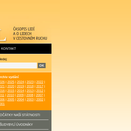
KONTAKT
ledej:
rchiv vydání
026
|
2025
|
2024
|
2023
|
2022
|
021
|
2020
|
2019
|
2018
|
2017
|
016
|
2015
|
2014
|
2013
|
2012
|
011
|
2010
|
2009
|
2008
|
2007
|
006
|
2005
|
2004
|
2003
|
2002
|
001
OČÁTKY NAŠÍ STÁTNOSTI
ŠUDYBYLÍ ÚVODNÍKY