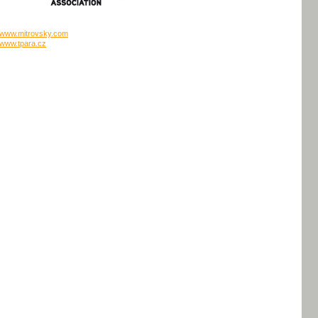
www.mitrovsky.com
www.tpara.cz