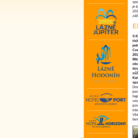
spo
je 
201
záš
E
S K
tis
jed
Com
201
Mit
obc
dov
zúč
Kar
spo
Dos
jse
haj
ves
jsm
trá
Vše
far