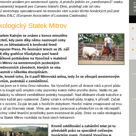
rtovním areálem pro westernové sporty. A protože jedním ze „zaměstnanců“ statku
C
louisianský leopardí pes Camano Island’s Elmo, probíhají zde od roku
M
V
2 workshopy specializované na testování vloh a práci těchto honáckých psů pod
titou EALC (European Association of Louisiana Catahoulas).
kologický Statek Mitrov
arlem Kalným se známe z konce minulého
íciletí, kdy jsem díky němu nastoupil coby
en ze šéfredaktorů k brněnské firmě
puter Press. Po šestnácti letech se 25. září
6 díky grafičce Všudybylu paní Ivaně
áčkové potkáváme na Vysočině v malebné
i Mitrov na westernových jezdeckých
ednostních závodech, kterých se oba
astnili v několika disciplínách.
le, kromě toho, že ti patří Mitrovská aréna, tedy že se věnuješ westernovým
rtům, podnikáš v zemědělství.
tal jsem se k tomu čirou náhodou. Na Vysočině jsem už dvacet roků a první půdu
m tu koupil spíš omylem coby pozemky kolem mého prvního domu. Vadilo mi, jak
dalácky tu některé zemědělské podniky hospodaří. Nad dědinami všude kukuřice a
nice každé jaro vyplavené. Žádný vztah k ochraně půdy, krajiny, k přírodě. Začali
e s ovcemi. Za pár let pak s hovězím dobytkem. Hovězí máme zmapované od trsu
vy až po šťavnatý steak. Víme, jak maso zpracovat a především co do něj nepatří.
chny volné finanční prostředky jsem investoval do půdy. Dnes se naše ekologická
ma Statek Mitrov rozkládá na šesti stech hektarech.
Kromě oddělování a zahánění telat jsi tu
předváděl práci se speciálně cvičeným
honáckým psem. Ostatně Vysočina je