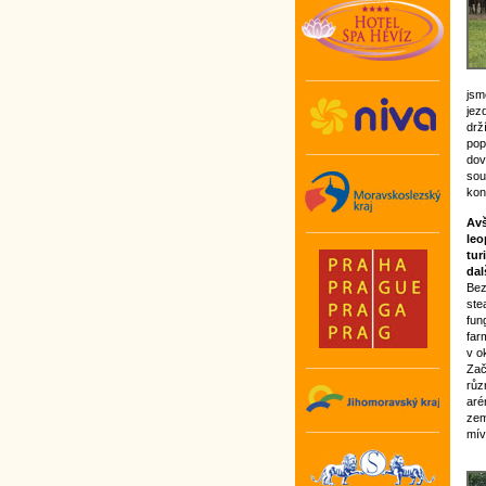
jsm
jez
drž
pop
dov
sou
kon
Avš
leo
tur
dal
Bez
ste
fun
far
v o
Zač
růz
aré
zem
mív