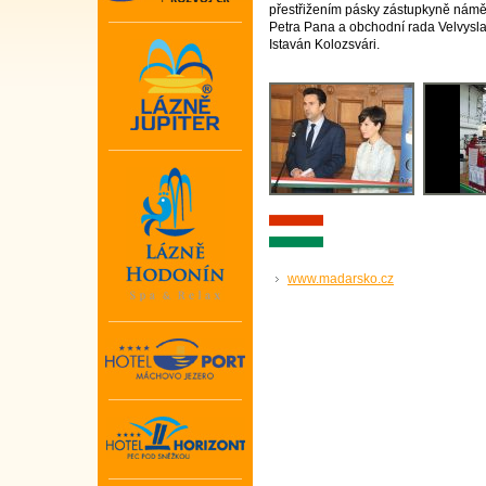
přestřižením pásky zástupkyně námě
Petra Pana a obchodní rada Velvysl
Istaván Kolozsvári.
www.madarsko.cz