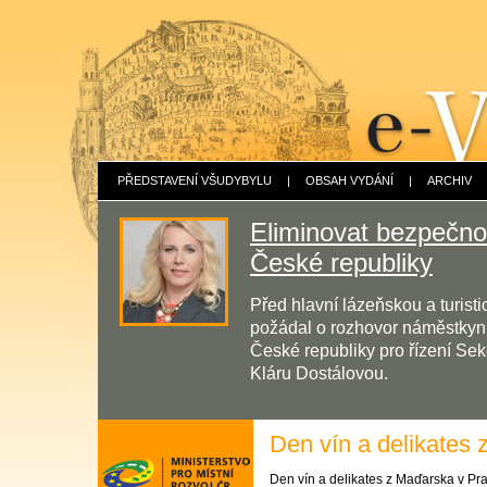
PŘEDSTAVENÍ VŠUDYBYLU
|
OBSAH VYDÁNÍ
|
ARCHIV
Eliminovat bezpečnos
České republiky
Před hlavní lázeňskou a turis
požádal o rozhovor náměstkyni 
České republiky pro řízení Sek
Kláru Dostálovou.
Den vín a delikates
Den vín a delikates z Maďarska v Pr