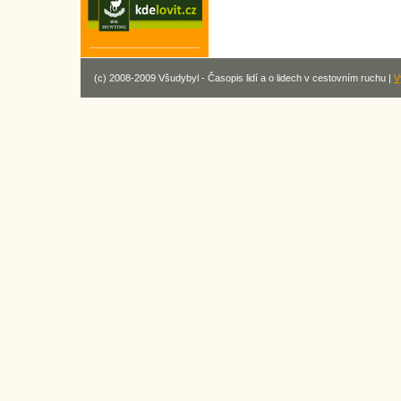
(c) 2008-2009 Všudybyl - Časopis lidí a o lidech v cestovním ruchu |
V