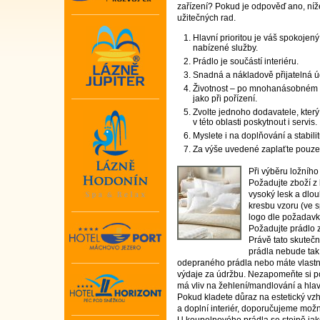
zařízení? Pokud je odpověď ano, níže
užitečných rad.
Hlavní prioritou je váš spokojený
nabízené služby.
Prádlo je součástí interiéru.
Snadná a nákladově přijatelná 
Životnost – po mnohanásobném p
jako při pořízení.
Zvolte jednoho dodavatele, kter
v této oblasti poskytnout i servis.
Myslete i na doplňování a stabili
Za výše uvedené zaplaťte pouze
Při výběru ložního
Požadujte zboží z k
vysoký lesk a dlou
kresbu vzoru (ve s
logo dle požadavků
Požadujte prádlo z
Právě tato skutečn
prádla nebude tak 
odepraného prádla nebo máte vlastn
výdaje za údržbu. Nezapomeňte si po
má vliv na žehlení/mandlování a hl
Pokud kladete důraz na estetický vzh
a doplní interiér, doporučujeme mož