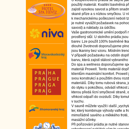
U koupelnového prádla se stejně jako
použitý materiál. Kvalitní bavlněná 
zajistí vysokou savost a přitom sna
skané příze a s nízkou smyčkou. U n
k mechanickému poškození neboli tzv
je nutné vyvážit požadavek na pohod
savost) a náklady za údržbu.
Vaše gastronomické umění podpoří ne
prostřený stůl. U stolního prádla jsou
barev. Lze použít 100% bavlněné tk
dlouhé životnosti doporučujeme plno
jsou tkaniny bez vzoru. Módním trend
V případě požadavku na odstín doplňu
barvu, která zajistí stálost vybraného
Do spa a wellness doporučujeme spe
materiál Prowell. Tento materiál dopř
klientům maximální komfort. Prowell j
svou konstrukcí a použitím dvou rozd
materiálů. Díky tomu rubová strana, j
do styku s pokožkou, odvádí vlhkost z
kterou předá lícní smyčkové straně, 
vlhkost odpaří do ovzduší. Díky tomut
v suchu.
V sauně můžete využít i další „vychy
ter, který kombinuje výhody vafle a fr
mimořádně savého a měkkého froté, v
masážní účinky.
Při pořizování prádla je nutné stano