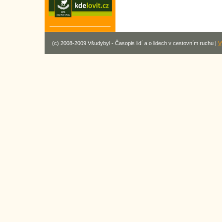
(c) 2008-2009 Všudybyl - Časopis lidí a o lidech v cestovním ruchu |
V