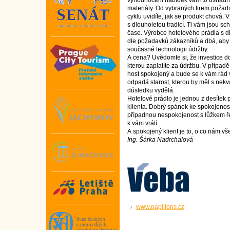
vyhodnocení nabídek vám to usnadní
materiály. Od vybraných firem požad
cyklu uvidíte, jak se produkt chová. 
s dlouholetou­ tradicí. Ti vám jsou sch
čase. Výrobce hotelového prádla s dl
dle požadavků zákazníků a dbá, aby 
současné technologii údržby.
A cena? Uvědomte si, že investice do
kterou zaplatíte za údržbu. V případě
host spokojený a bude se k vám rád 
odpadá starost, kterou by měl s nekv
důsledku vydělá.
Hotelové prádlo je jednou z desítek p
klienta. Dobrý spánek ke spokojenosti
případnou nespokojenost s lůžkem ř
k vám vrátí.
A spokojený klient je to, o co nám vš
Ing. Šárka Nadrchalová
www.papillons.cz