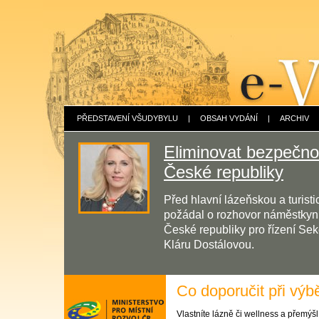
PŘEDSTAVENÍ VŠUDYBYLU
|
OBSAH VYDÁNÍ
|
ARCHIV
Eliminovat bezpečnos
České republiky
Před hlavní lázeňskou a turis
požádal o rozhovor náměstkyni 
České republiky pro řízení Sek
Kláru Dostálovou.
Co doporučit při výb
Vlastníte lázně či wellness a přemýš