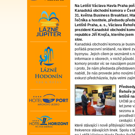
Na Letišti Václava Havla Praha poř
Kanadská obchodní komora v Česk
31. května Business Breakfast. Hl
řečníka a hostitele, předsedu před
Letiště Praha, a. s., Václava Řehoř
prezident Kanadské obchodní kom
republice Jiří Krejča, kterého jsem
slov.
Kanadská obchodní komora je busine
pořádá pracovní snídaně, na které z
byznysu. Jejich cílem je seznámit s n
informace o oborech, v nichž působí
komory prostor víc se navzájem pozná
i proto, že nám předseda představe
nabídl, že nás provede jeho novými 
exkurzi předcházela, byla velmi zají
Předsedy
Řehoře js
letiště n
Určitě je
let jsme 
sezonu a p
prostředí 
cestující
které stávající i nově přibývající let
frekvence stávajících linek. Spolu s 