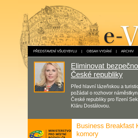
PŘEDSTAVENÍ VŠUDYBYLU
|
OBSAH VYDÁNÍ
|
ARCHIV
Eliminovat bezpečnos
České republiky
Před hlavní lázeňskou a turis
požádal o rozhovor náměstkyni 
České republiky pro řízení Sek
Kláru Dostálovou.
Business Breakfast
komory