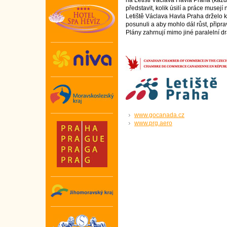
na Letišti Václava Havla Praha (každý
představit, kolik úsilí a práce musejí 
Letiště Václava Havla Praha drželo 
posunuli a aby mohlo dál růst, připrav
Plány zahrnují mimo jiné paralelní d
www.gocanada.cz
www.prg.aero