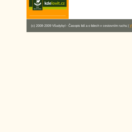
(c) 2008-2009 Všudybyl - Časopis lidí a o lidech v cestovním ruchu |
V