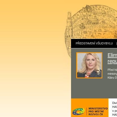
PŘEDSTAVENÍ VŠUDYBYLU
Eli
repu
Před hl
ministr
Kláru D
Div
HAS
v p
HAS