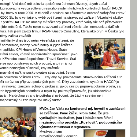
hnologií. V té době mě oslovila společnost Johnson Diversy, abych začal
lupracovat na vývoji softwaru řešícího systém kritických kontrolních bodů HACCP.
 byl hotov v roce 2000. V té době v souladu se zákonem o ochraně veřejného zdraví
/2000 Sb. bylo vyhlášeno výběrové řízení na stravovací zařízení Vězeňské služby
 Systém HACCP ale musely mít všechny provozy, které vařily víc než pětadvacet
íc jídel měsíčně. Takže nejen stravovací zařízení věznic, ale i nemocnic a dalších
titucí. Tak jsem založil firmu HASAP Gastro Consulting, která jako první v Česku tyto
témy začala zavádět.
imi klienty dnes jsou nejen vězeňská zařízení, ale
é nemocnice, menzy, velké hotely a jejich řetězce,
o například CPI Hotels či Vienna House. Státní
estátní sektor, včetně nadnárodních společností, jako
u IKEA nebo letecká společnost Travel Service. Stali
e se oporou stravovacích provozů, a to i v rámci
vence neblahých důsledků, kdy strávník
právněně nařkne poskytovatele stravování, že mu
m pokrmem poškodil zdraví. Tedy aby byl provozovatel stravovacího zařízení s to
ožit správnou přípravu podaných pokrmů. Díky zavedenému systému HACCP je
iž stravovací zařízení schopno prokázat, jakou cestou příprava pokrmu prošla, za
ých hygienických podmínek a teplot byl pokrm připravován, jak skladován a
áván. Na druhou stranu je potřeba si uvědomit, že žádný systém není
ospasitelný a i zde hraje roli lidský faktor.
MVDr. Jan Váňa na konferenci mj. hovořil o zacházení
se zvěřinou. Pane Žáčku krom toho, že jste
vynikajícím kuchařem, jste i iniciátorem šíření
mezinárodního projektu „Kde lovit“, podporujícího
výkonnost turismu v regionech.
Myslivost mám
pravděpodobně v genech.