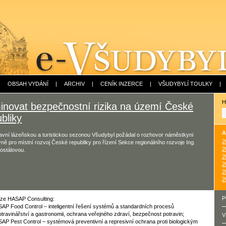
|
OBSAH VYDÁNÍ
|
ARCHIV
|
CENÍK INZERCE
|
VŠUDYBYLÍ TOULKY
|
H
minovat bezpečnostní rizika na území České
bliky
A
avní lázeňskou a turistickou sezonou Všudybyl požádal o rozhovor náměstkyni
2
yně pro místní rozvoj České republiky pro řízení Sekce regionálního rozvoje Ing.
2
ostálovou.
2
2
2
2
P
ize HASAP Consulting:
AP Food Control – inteligentní řešení systémů a standardních procesů
otravinářství a gastronomii, ochrana veřejného zdraví, bezpečnost potravin;
V
AP Pest Control – systémová preventivní a represivní ochrana proti biologickým