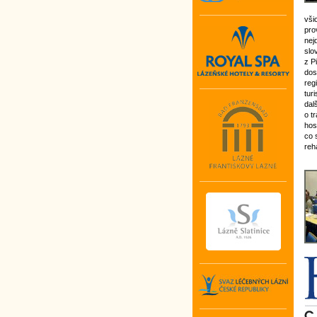
vši
pro
nej
slo
z P
dos
reg
tur
dal
o t
hos
co 
reh