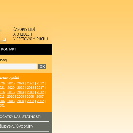
KONTAKT
ledej:
rchiv vydání
026
|
2025
|
2024
|
2023
|
2022
|
021
|
2020
|
2019
|
2018
|
2017
|
016
|
2015
|
2014
|
2013
|
2012
|
011
|
2010
|
2009
|
2008
|
2007
|
006
|
2005
|
2004
|
2003
|
2002
|
001
OČÁTKY NAŠÍ STÁTNOSTI
ŠUDYBYLÍ ÚVODNÍKY