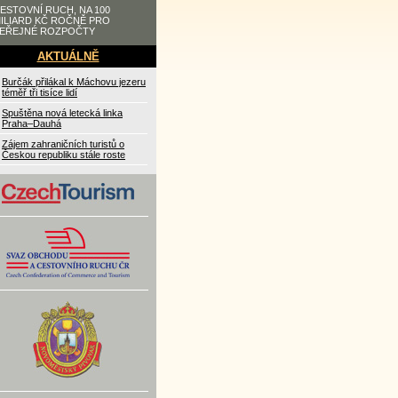
ESTOVNÍ RUCH, NA 100
ILIARD KČ ROČNĚ PRO
EŘEJNÉ ROZPOČTY
AKTUÁLNĚ
Burčák přilákal k Máchovu jezeru
téměř tři tisíce lidí
Spuštěna nová letecká linka
Praha–Dauhá
Zájem zahraničních turistů o
Českou republiku stále roste