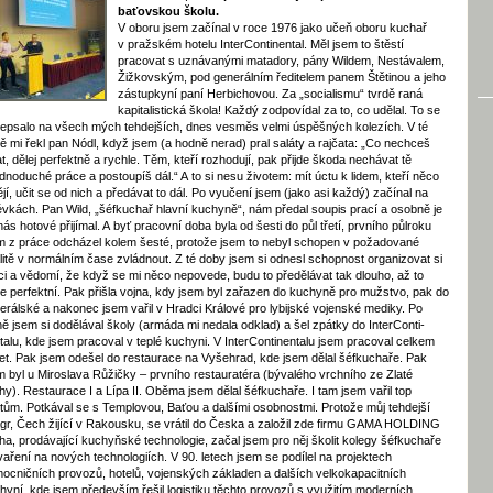
baťovskou školu.
V oboru jsem začínal v roce 1976 jako učeň oboru kuchař
v pražském hotelu InterContinental. Měl jsem to štěstí
pracovat s uznávanými ma­tadory, pány Wildem, Nestávalem,
Žižkovským, pod generálním ředitelem panem Štětinou a jeho
zástupkyní paní Herbichovou. Za „socialismu“ tvrdě raná
kapitalistická škola! Každý zodpovídal za to, co udělal. To se
epsalo na všech mých tehdejších, dnes vesměs velmi úspěšných kolezích. V té
ě mi řekl pan Nódl, když jsem (a hodně nerad) pral saláty a rajčata: „Co nechceš
at, dělej perfektně a rychle. Těm, kteří rozhodují, pak přijde škoda nechávat tě
ednoduché práce a postoupíš dál.“ A to si nesu životem: mít úctu k lidem, kteří něco
jí, učit se od nich a předávat to dál. Po vyučení jsem (jako asi každý) začínal na
évkách. Pan Wild, „šéfkuchař hlavní kuchyně“, nám předal soupis prací a osobně je
nás hotové přijímal. A byť pracovní doba byla od šesti do půl třetí, prvního půlroku
m z práce odcházel kolem šesté, protože jsem to nebyl schopen v požadované
litě v normálním čase zvládnout. Z té doby jsem si odnesl schopnost organizovat si
ci a vědomí, že když se mi něco nepovede, budu to předělávat tak dlouho, až to
e perfektní. Pak přišla vojna, kdy jsem byl zařazen do kuchyně pro mužstvo, pak do
erálské a nakonec jsem vařil v Hradci Králové pro lybijské vojenské mediky. Po
ně jsem si dodělával školy (armáda mi nedala odklad) a šel zpátky do InterConti­
talu, kde jsem pracoval v teplé kuchyni. V InterContinentalu jsem pracoval celkem
let. Pak jsem odešel do restaurace na Vyšehrad, kde jsem dělal šéfkuchaře. Pak
m byl u Miroslava Růžičky – prvního restauratéra (bývalého vrchního ze Zlaté
hy). Restaurace I a Lípa II. Oběma jsem dělal šéfkuchaře. I tam jsem vařil top
tům. Potkával se s Templovou, Baťou a dalšími osobnostmi. Protože můj tehdejší
gr, Čech žijící v Rakousku, se vrátil do Česka a založil zde firmu GAMA HOLDING
ha, prodávající kuchyňské technologie, začal jsem pro něj školit kolegy šéfkuchaře
vaření na nových technologiích. V 90. letech jsem se podílel na projektech
ocničních provozů, hotelů, vojenských základen a dalších velkokapacitních
hyní, kde jsem především řešil logistiku těchto provozů s využitím moderních