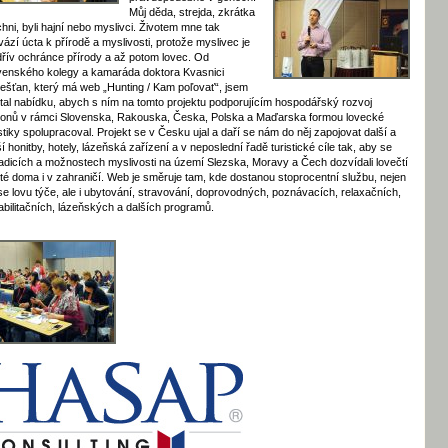
Můj děda, strejda, zkrátka
chni, byli hajní nebo myslivci. Životem mne tak
vází úcta k přírodě a myslivosti, protože myslivec je
dřív ochránce přírody a až potom lovec. Od
venského kolegy a kamaráda doktora Kvasnici
iešťan, který má web „Hunting / Kam poľovať“, jsem
tal nabídku, abych s ním na tomto projektu podporujícím hospodářský rozvoj
ionů v rámci Slovenska, Rakouska, Česka, Polska a Maďarska formou lovecké
istiky spolupracoval. Projekt se v Česku ujal a daří se nám do něj zapojovat další a
ší honitby, hotely, lázeňská zařízení a v neposlední řadě turistické cíle tak, aby se
radicích a možnostech myslivosti na území Slezska, Moravy a Čech dozvídali lovečtí
té doma i v zahraničí. Web je směruje tam, kde dostanou stoprocentní službu, nejen
se lovu týče, ale i ubytování, stravování, doprovodných, poznávacích, relaxačních,
abilitačních, lázeňských a dalších programů.