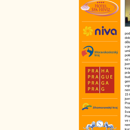
pod
dob
děl
u j
umě
pol
od 
jse
kva
prá
bud
gen
voj
nen
15 
jse
Pra
hos
šva
Pra
ve 
nem
kuc