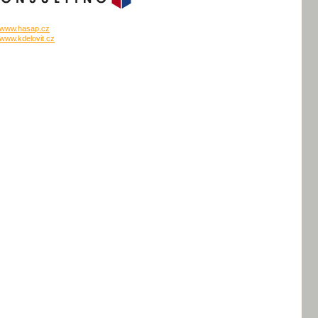
www.hasap.cz
www.kdelovit.cz