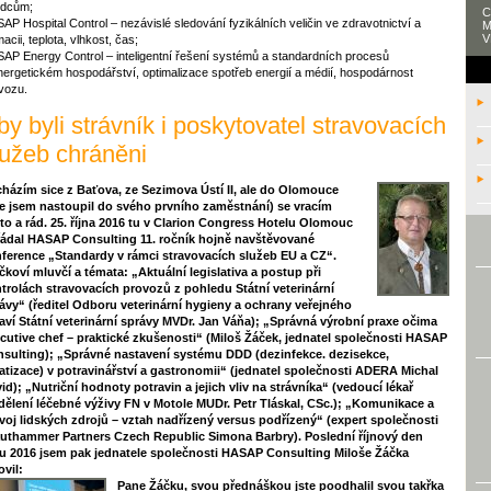
dcům;
C
AP Hospital Control – nezávislé sledování fyzikálních veličin ve zdravotnictví a
M
V
acii, teplota, vlhkost, čas;
AP Energy Control – inteligentní řešení systémů a standardních procesů
nergetickém hospodářství, optimalizace spotřeb energií a médií, hospodárnost
vozu.
by byli strávník i poskytovatel stravovacích
lužeb chráněni
házím sice z Baťova, ze Sezimova Ústí II, ale do Olomouce
e jsem nastoupil do svého prvního zaměstnání) se vracím
to a rád. 25. října 2016 tu v Clarion Congress Hotelu Olomouc
ádal HASAP Consulting 11. ročník hojně navštěvované
ference „Standardy v rámci stravovacích služeb EU a CZ“.
čkoví mluvčí a témata: „Aktuální legislativa a postup při
trolách stravovacích provozů z pohledu Státní veterinární
ávy“ (ředitel Odboru veterinární hygieny a ochrany veřejného
aví Státní veterinární správy MVDr. Jan Váňa); „Správná výrobní praxe očima
cutive chef – praktické zkušenosti“ (Miloš Žáček, jednatel společnosti HASAP
sulting); „Správné nastavení systému DDD (dezinfekce. dezisekce,
atizace) v potravinářství a gastronomii“ (jednatel společnosti ADERA Michal
id); „Nutriční hodnoty potravin a jejich vliv na strávníka“ (vedoucí lékař
ělení léčebné výživy FN v Motole MUDr. Petr Tláskal, CSc.); „Komunikace a
voj lidských zdrojů – vztah nadřízený versus podřízený“ (expert společnosti
uthammer Partners Czech Republic Simona Barbry). Poslední říjnový den
u 2016 jsem pak jednatele společnosti HASAP Consulting Miloše Žáčka
ovil:
Pane Žáčku, svou přednáškou jste poodhalil svou takřka