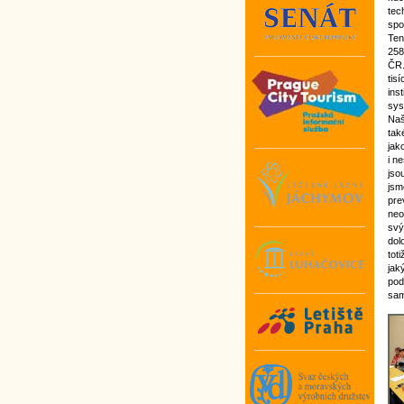
tec
spo
Ten
258
ČR.
tis
ins
sys
Naš
tak
jak
i n
jso
jsm
pre
neo
svý
dol
tot
jak
pod
sam