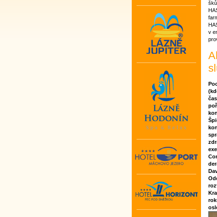
šků
HAS
farm
HAS
v e
pro
A
s
Poc
(kd
čas
poř
kon
Špi
kon
spr
zdr
exe
Con
der
Dav
Odd
roz
Kra
rok
osl