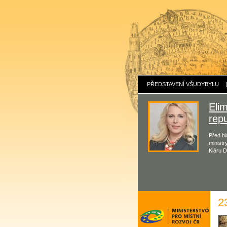
PŘEDSTAVENÍ VŠUDYBYLU
Eli
repu
Před hl
ministr
Kláru D
2