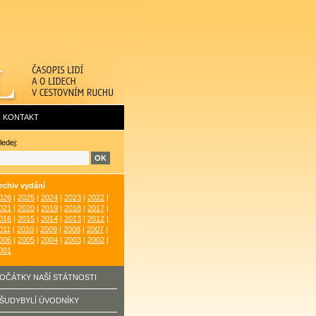
KONTAKT
ledej:
rchiv vydání
026
|
2025
|
2024
|
2023
|
2022
|
021
|
2020
|
2019
|
2018
|
2017
|
016
|
2015
|
2014
|
2013
|
2012
|
011
|
2010
|
2009
|
2008
|
2007
|
006
|
2005
|
2004
|
2003
|
2002
|
001
OČÁTKY NAŠÍ STÁTNOSTI
ŠUDYBYLÍ ÚVODNÍKY