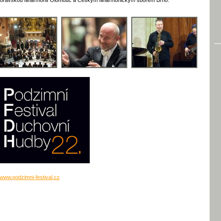
oravskou filharmonií Olomouc a Českým filharmonickým sborem Brno.
www.podzimni-festival.cz