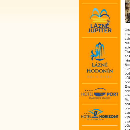
Olo
Tři
zah
Mic
aut
Flo
se 
něm
Boc
Eva
pod
Lúč
ode
Ens
obl
Fra
Mr.
obd
pře
cap
v p
v p
výk