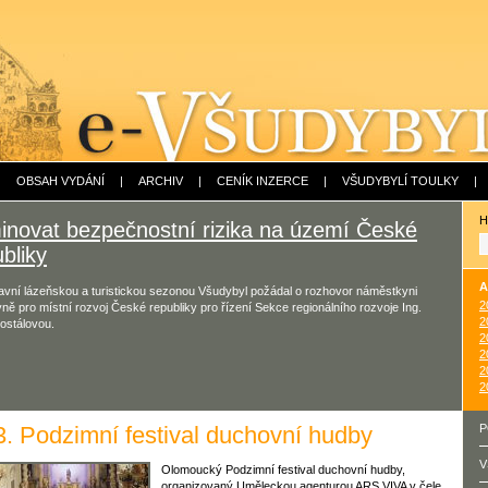
|
OBSAH VYDÁNÍ
|
ARCHIV
|
CENÍK INZERCE
|
VŠUDYBYLÍ TOULKY
|
H
minovat bezpečnostní rizika na území České
bliky
A
avní lázeňskou a turistickou sezonou Všudybyl požádal o rozhovor náměstkyni
2
yně pro místní rozvoj České republiky pro řízení Sekce regionálního rozvoje Ing.
2
ostálovou.
2
2
2
2
3. Podzimní festival duchovní hudby
P
V
Olomoucký Podzimní festival duchovní hudby,
organizovaný Uměleckou agenturou ARS VIVA v čele