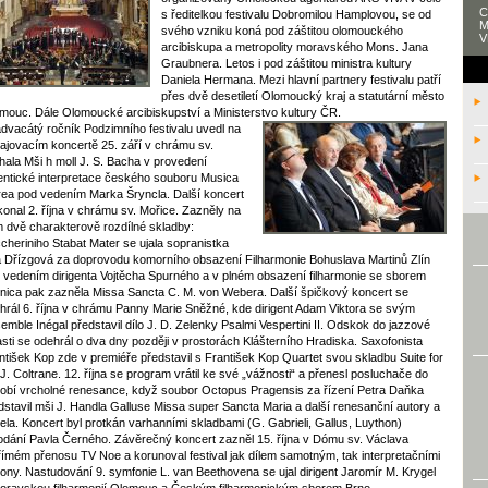
C
s ředitelkou festivalu Dobromilou Hamplovou, se od
M
svého vzniku koná pod záštitou olomouckého
V
arcibiskupa a metropolity moravského Mons. Jana
Graubnera. Letos i pod záštitou ministra kultury
Daniela Hermana. Mezi hlavní partnery festivalu patří
přes dvě desetiletí Olomoucký kraj a statutární město
mouc. Dále Olomoucké arcibiskupství a Ministerstvo kultury ČR.
advacátý ročník Podzimního festivalu uvedl na
ajovacím koncertě 25. září v chrámu sv.
hala Mši h moll J. S. Bacha v provedení
entické interpretace českého souboru Musica
rea pod vedením Marka Šryncla. Další koncert
konal 2. října v chrámu sv. Mořice. Zazněly na
 dvě charakterově rozdílné skladby:
cheriniho Stabat Mater se ujala sopranistka
 Dřízgová za doprovodu komorního obsazení Filharmonie Bohuslava Martinů Zlín
 vedením dirigenta Vojtěcha Spurného a v plném obsazení filharmonie se sborem
nica pak zazněla Missa Sancta C. M. von Webera. Další špičkový koncert se
hrál 6. října v chrámu Panny Marie Sněžné, kde dirigent Adam Viktora se svým
emble Inégal představil dílo J. D. Zelenky Psalmi Vespertini II. Odskok do jazzové
asti se odehrál o dva dny později v prostorách Klášterního Hradiska. Saxofonista
ntišek Kop zde v premiéře představil s František Kop Quartet svou skladbu Suite for
 J. Coltrane. 12. října se program vrátil ke své „vážnosti“ a přenesl posluchače do
obí vrcholné renesance, když soubor Octopus Pragensis za řízení Petra Daňka
dstavil mši J. Handla Galluse Missa super Sancta Maria a další renesanční autory a
ela. Koncert byl protkán varhanními skladbami (G. Gabrieli, Gallus, Luython)
odání Pavla Černého. Závěrečný koncert zazněl 15. října v Dómu sv. Václava
římém přenosu TV Noe a korunoval festival jak dílem samotným, tak interpretačními
ony. Nastudování 9. symfonie L. van Beethovena se ujal dirigent Jaromír M. Krygel