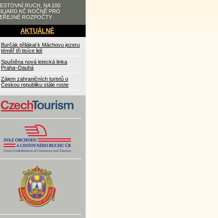
ESTOVNÍ RUCH, NA 100
ILIARD KČ ROČNĚ PRO
EŘEJNÉ ROZPOČTY
AKTUÁLNĚ
Burčák přilákal k Máchovu jezeru
téměř tři tisíce lidí
Spuštěna nová letecká linka
Praha–Dauhá
Zájem zahraničních turistů o
Českou republiku stále roste