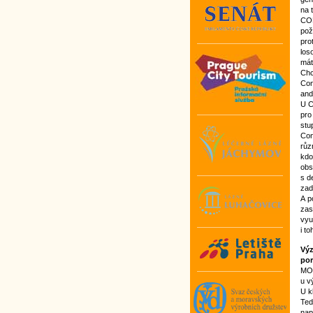
na 
CON
pož
pro
los
mát
Chc
Con
and
U C
pro
stu
Con
růz
kdo
obs
s d
zad
A p
zas
vyu
i t
Výz
por
MON
u v
U k
Ted
nap