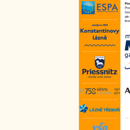
Pro
Pro
čes
ale
fir