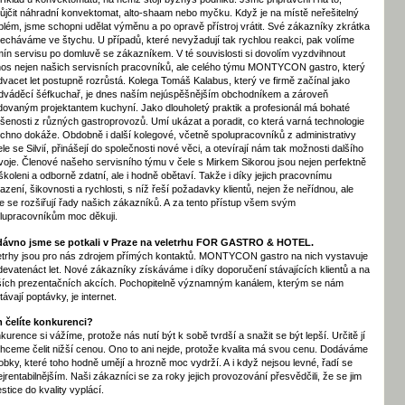
ůjčit náhradní konvektomat, alto-shaam nebo myčku. Když je na místě neřešitelný
blém, jsme schopni udělat výměnu a po opravě přístroj vrátit. Své zákazníky zkrátka
echáváme ve štychu. U případů, které nevyžadují tak rychlou reakci, pak volíme
mín servisu po domluvě se zákazníkem. V té souvislosti si dovolím vyzdvihnout
nos nejen našich servisních pracovníků, ale celého týmu MONTYCON gastro, který
dvacet let postupně rozrůstá. Kolega Tomáš Kalabus, který ve firmě začínal jako
dváděcí šéfkuchař, je dnes naším nejúspěšnějším obchodníkem a zároveň
dovaným projektantem kuchyní. Jako dlouholetý praktik a profesionál má bohaté
šenosti z různých gastroprovozů. Umí ukázat a poradit, co která varná technologie
chno dokáže. Obdobně i další kolegové, včetně spolupracovníků z administrativy
ele se Silvií, přinášejí do společnosti nové věci, a otevírají nám tak možnosti dalšího
voje. Členové našeho servisního týmu v čele s Mirkem Sikorou jsou nejen perfektně
školeni a odborně zdatní, ale i hodně obětaví. Takže i díky jejich pracovnímu
azení, šikovnosti a rychlosti, s níž řeší požadavky klientů, nejen že neřídnou, ale
le se rozšiřují řady našich zákazníků. A za tento přístup všem svým
lupracovníkům moc děkuji.
ávno jsme se potkali v Praze na veletrhu FOR GASTRO & HOTEL.
etrhy jsou pro nás zdrojem přímých kontaktů. MONTYCON gastro na nich vystavuje
devatenáct let. Nové zákazníky získáváme i díky doporučení stávajících klientů a na
ších prezentačních akcích. Pochopitelně významným kanálem, kterým se nám
távají poptávky, je internet.
 čelíte konkurenci?
kurence si vážíme, protože nás nutí být k sobě tvrdší a snažit se být lepší. Určitě jí
hceme čelit nižší cenou. Ono to ani nejde, protože kvalita má svou cenu. Dodáváme
obky, které toho hodně umějí a hrozně moc vydrží. A i když nejsou levné, řadí se
ejrentabil­nějším. Naši zákazníci se za roky jejich provozování přesvědčili, že se jim
estice do kvality vyplácí.