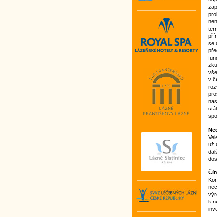
zap
pro
nen
ter
pří
se 
pře
fun
zku
vše
v č
roz
pro
nas
stá
spo
Ned
Vel
už 
dal
dos
Čím
Kon
nec
výr
k n
inv