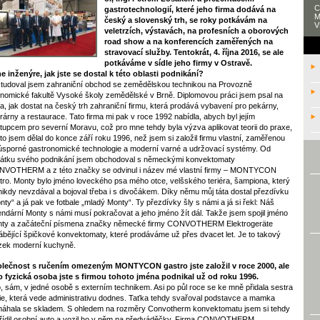
C
gastrotechnologií, které jeho firma dodává na
M
český a slovenský trh, se roky potkávám na
V
veletrzích, výstavách, na profesních a oborových
road show a na konferencích zaměřených na
stravovací služby. Tentokrát, 4. října 2016, se ale
potkáváme v sídle jeho firmy v Ostravě.
e inženýre, jak jste se dostal k této oblasti podnikání?
tudoval jsem zahraniční obchod se zemědělskou technikou na Provozně
nomické fakultě Vysoké školy zemědělské v Brně. Diplomovou práci jsem psal na
a, jak dostat na český trh zahraniční firmu, která prodává vybavení pro pekárny,
rárny a restaurace. Tato firma mi pak v roce 1992 nabídla, abych byl jejím
tupcem pro severní Moravu, což pro mne tehdy byla výzva aplikovat teorii do praxe,
oto jsem dělal do konce září roku 1996, než jsem si založil firmu vlastní, zaměřenou
úsporné gastronomické technologie a moderní varné a udržovací systémy. Od
átku svého podnikání jsem obchodoval s německými konvektomaty
VOTHERM a z této značky se odvinul i název mé vlastní firmy – MONTYCON
tro. Monty bylo jméno loveckého psa mého otce, velšského teriéra, šampiona, který
nikdy nevzdával a bojoval třeba i s divočákem. Díky němu můj táta dostal přezdívku
nty“ a já pak ve fotbale „mladý Monty“. Ty přezdívky šly s námi a já si řekl: Náš
endární Monty s námi musí pokračovat a jeho jméno žít dál. Takže jsem spojil jméno
ty a začáteční písmena značky německé firmy CONVOTHERM Elektrogeräte
ábějící špičkové konvektomaty, které prodáváme už přes dvacet let. Je to takový
ek moderní kuchyně.
lečnost s ručením omezeným MONTYCON gastro jste založil v roce 2000, ale
o fyzická osoba jste s firmou tohoto jména podnikal už od roku 1996.
, sám, v jedné osobě s externím technikem. Asi po půl roce se ke mně přidala sestra
vie, která vede administrativu dodnes. Taťka tehdy svařoval podstavce a mamka
áhala se skladem. S ohledem na rozměry Convotherm konvektomatu jsem si tehdy
ořídil osobní auto a vozil ho v něm na předváděčky. Firma CONVOTHERM