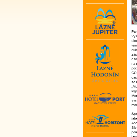
Pan
Vys
eko
tém
cuk
zás
a t
na 
poč
CON
gas
se 
„Mo
leg
Mon
vyr
moz
Spo
jak
Ano
Sil
pom
i p