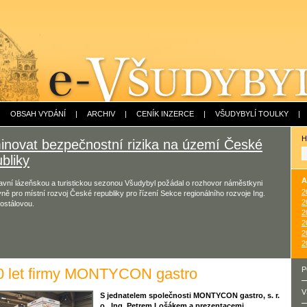
|
OBSAH VYDÁNÍ
|
ARCHIV
|
CENÍK INZERCE
|
VŠUDYBYLÍ TOULKY
|
H
minovat bezpečnostní rizika na území České
bliky
A
avní lázeňskou a turistickou sezonou Všudybyl požádal o rozhovor náměstkyni
2
yně pro místní rozvoj České republiky pro řízení Sekce regionálního rozvoje Ing.
2
ostálovou.
2
2
2
2
0 let firmy MONTYCON gastro
P
V
S jednatelem společnosti MONTYCON gastro, s. r.
o., Ing. Petrem Lošákem a prezentacemi