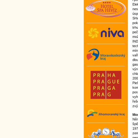
Ele
nes
úsp
SHA
pok
trh
peč
mož
IND
tec
mír
vař
dlo
gas
výr
chl
200
Pie
kom
por
vyh
řeš
zvý
Mom
Něm
špi
197
zem
gen