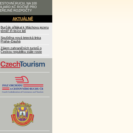
ESTOVNÍ RUCH, NA 100
ILIARD KČ ROČNĚ PRO
EŘEJNÉ ROZPOČTY
AKTUÁLNĚ
Burčák přilákal k Máchovu jezeru
téměř tři tisíce lidí
Spuštěna nová letecká linka
Praha–Dauhá
Zájem zahraničních turistů o
Českou republiku stále roste