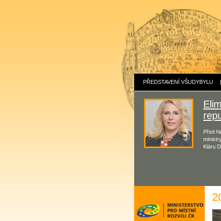
PŘEDSTAVENÍ VŠUDYBYLU
Eli
repu
Před hl
ministr
Kláru D
2