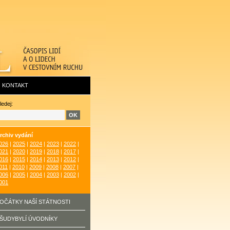
KONTAKT
ledej:
rchiv vydání
026
|
2025
|
2024
|
2023
|
2022
|
021
|
2020
|
2019
|
2018
|
2017
|
016
|
2015
|
2014
|
2013
|
2012
|
011
|
2010
|
2009
|
2008
|
2007
|
006
|
2005
|
2004
|
2003
|
2002
|
001
OČÁTKY NAŠÍ STÁTNOSTI
ŠUDYBYLÍ ÚVODNÍKY