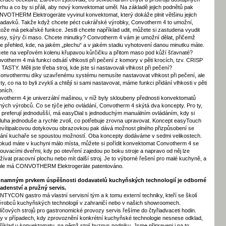
trhu a co by si přáli, aby nový konvektomat uměl. Na základě jejich podnětů pak
VOTHERM Elektrogeräte vyvinul konvektomat, který dokáže plnit většinu jejich
adavků. Takže když chcete péct cukrářské výrobky, Convotherm 4 to umožní,
tože má pekařské funkce. Jestli chcete například udit, můžete si zastudena vyudit
osy, sýry či maso. Chcete minutky? Convotherm 4 vám je umožní dělat, přičemž
e přehled, kde, na jakém „plechu“ a v jakém stadiu vyhotovení danou minutku máte.
ete na vepřovém kolenu křupavou kůrčičku a přitom maso pod kůží šťavnaté?
votherm 4 má funkci odsátí vlhkosti při pečení z komory v pěti krocích, tzv. CRISP
 TASTY. Měli jste třeba stroj, kde jste si nastavovali vlhkost při pečení?
onvothermu díky uzavřenému systému nemusíte nastavovat vlhkost při pečení, ale
 ty, co na to byli zvyklí a chtějí si sami nastavovat, máme funkci přidání vlhkosti v pěti
pních.
votherm 4 je univerzální mašinou, v níž byly skloubeny přednosti konvektomatů
ných výrobců. Co se týče jeho ovládání, Convotherm 4 skýtá dva koncepty. Pro ty,
 preferují jednodušší, má easyDial s jednoduchým manuálním ovládáním, kdy si
luha jednoduše a rychle zvolí, co potřebuje zrovna upravovat. Koncept easyTouch
evítipalcovou dotykovou obrazovkou pak dává možnost plného přizpůsobení se
ání kuchaře se spoustou možností. Oba koncepty dodáváme v sedmi velikostech.
okud máte v kuchyni málo místa, můžete si pořídit konvektomat Convotherm 4 se
ouvacími dveřmi, kdy po otevření zajedou po boku stroje a napravo od něj lze
žívat pracovní plochu nebo mít další stroj. Je to výborné řešení pro malé kuchyně, a
ohle má CONVOTHERM Elektrogeräte patentováno.
namným prvkem úspěšnosti dodavatelů kuchyňských technologií je odborné
adenství a pružný servis.
TYCON gastro má vlastní servisní tým a k tomu externí techniky, kteří se školí
ýrobců kuchyňských technologií v zahraničí nebo v našich showroomech.
líčových strojů pro gastronomické provozy servis řešíme do čtyřiadvaceti hodin.
y v případech, kdy zprovoznění konkrétní kuchyňské technologie nesnese odklad,
říklad u konvektomatu, na němž stojí byznys podniku. Jsme připraveni i na to,