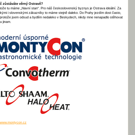
č zůstáváte věrný Ostravě?
tože tu máme „hlavní stan“. Pro náš československý byznys je Ostrava ideální. Za
kými i slovenskými zákazníky to máme stejně daleko. Do Prahy jezdím dost často,
 protože jsem odsud a bydlím nedaleko v Beskydech, nikdy mne nenapadlo stěhovat
mu jinam.
www.montycon.cz