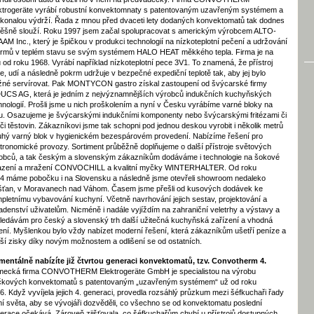
ktrogeräte vyrábí robustní konvektomnaty s patentovaným uzavřeným systémem a
konalou výdrží. Řada z mnou před dvaceti lety dodaných konvektomatů tak dodnes
ěšně slouží. Roku 1997 jsem začal spolupracovat s americkým výrobcem ALTO-
AM Inc., který je špičkou v produkci technologií na nízkoteplotní pečení a udržování
rmů v teplém stavu se svým systémem HALO HEAT měkkého tepla. Firma je na
u od roku 1968. Vyrábí například nízkoteplotní pece 3V1. To znamená, že přístroj
e, udí a následně pokrm udržuje v bezpečné expediční teplotě tak, aby jej bylo
né servírovat. Pak MONTYCON gastro získal zastoupení od švýcarské firmy
UCS AG, která je jedním z nejvýznamnějších výrobců indukčních kuchyňských
hnologií. Prošli jsme u nich proškolením a nyní v Česku vyrábíme varné bloky na
u. Osazujeme je švýcarskými indukčními komponenty nebo švýcarskými fritézami či
iči těstovin. Zákazníkovi jsme tak schopni pod jednou deskou vyrobit i několik metrů
uhý varný blok v hygienickém bezespárovém provedení. Nabízíme řešení pro
tronomické provozy. Sortiment průběžně doplňujeme o další přístroje světových
obců, a tak českým a slovenským zákazníkům dodáváme i technologie na šokové
azení a mražení CONVOCHILL a kvalitní myčky WINTERHALTER. Od roku
4 máme pobočku i na Slovensku a následně jsme otevřeli showroom nedaleko
šťan, v Moravanech nad Váhom. Časem jsme přešli od kusových dodávek ke
pletnímu vy­bavování kuchyní. Včetně navrhování jejich sestav, projektování a
adenství uživatelům. Nicméně i nadále vyjíždím na zahraniční veletrhy a výstavy a
ledávám pro český a slovenský trh další užitečná kuchyňská zařízení a vhodná
ení. Myšlenkou bylo vždy nabízet moderní řešení, která zákazníkům ušetří peníze a
ší zisky díky novým možnostem a odlišení se od ostatních.
entálně nabízíte již čtvrtou generaci konvektomatů, tzv. Convotherm 4.
ecká firma CONVOTHERM Elektrogeräte GmbH je specialistou na výrobu
čkových konvektomatů s patentovaným „uzavřeným systémem“ už od roku
6. Když vyvíjela jejich 4. generaci, provedla rozsáhlý průzkum mezi šéfkuchaři řady
í světa, aby se vývojáři dozvěděli, co všechno se od konvektomatu poslední
erace očekává. Zároveň zjišťovala, co šéfkuchařům chybí u přístrojů dostupných